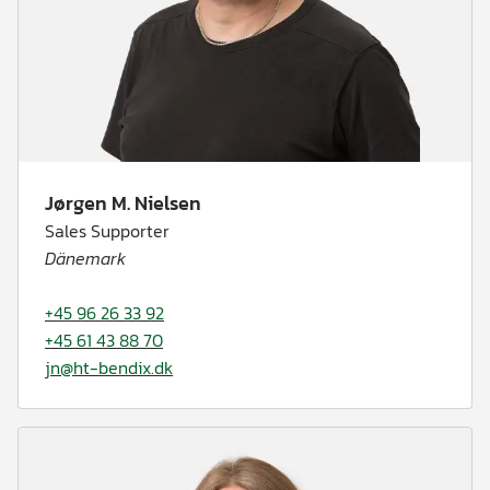
Jørgen M. Nielsen
Sales Supporter
Dänemark
+45 96 26 33 92
+45 61 43 88 70
jn@ht-bendix.dk