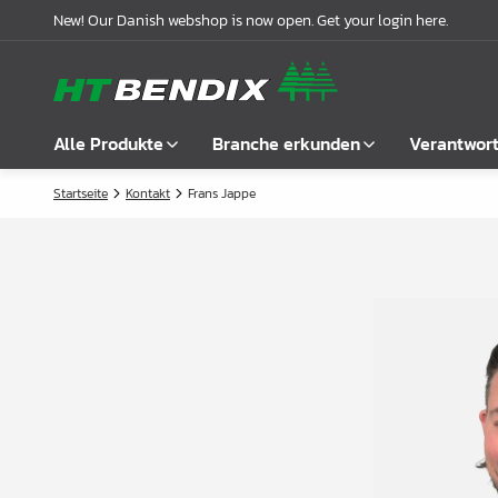
New! Our Danish webshop is now open. Get your login here.
Alle Produkte
Branche erkunden
Verantwor
Startseite
Kontakt
Frans Jappe
Alle anzeigen
Möbelindustrie
Über uns
Befestigung
Badindustrie
Unsere Geschichte
Griffe
Küchenindustrie
Logistik
Schlösser
Garderobenlösungen
Compliance
Verbindungsbeschläge
Büroeinrichtungen
Kooperationspartnern
Boden- & Regalträger
Fallbeispiele
Winkel- &
Aktuelle Meldungen