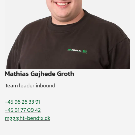
Mathias Gajhede Groth
Team leader inbound
+45 96 26 33 91
+45 81 77 09 42
mgg@ht-bendix.dk