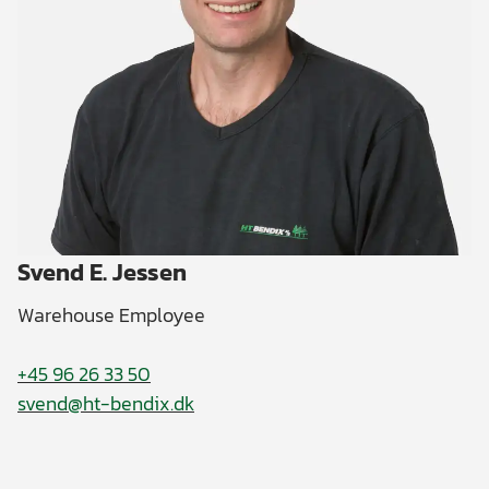
Svend E. Jessen
Warehouse Employee
+45 96 26 33 50
svend@ht-bendix.dk