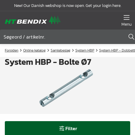
New! Our Danish webshop is now open. Get your login here.
Menu
Forsiden
Online katalog
Samlebeslag
System HBP
System HBP - Dobbelt
System HBP - Bolte Ø7
Filter