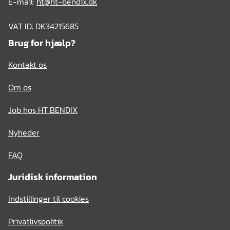
E-mail:
ht@ht-bendix.dk
VAT ID: DK34215685
Brug for hjælp?
Kontakt os
Om os
Job hos HT BENDIX
Nyheder
FAQ
Juridisk information
Indstillinger til cookies
Privatlivspolitik