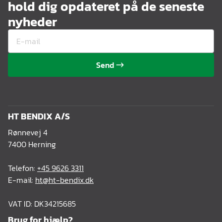
hold dig opdateret på de seneste
nyheder
Send
HT BENDIX A/S
Rønnevej 4
7400 Herning
Telefon:
+45 9626 3311
E-mail:
ht@ht-bendix.dk
VAT ID: DK34215685
Brug for hjælp?