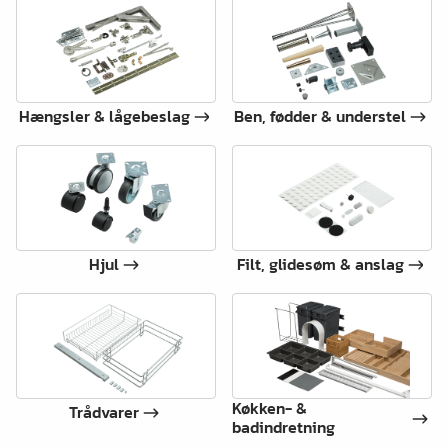
Hængsler & lågebeslag
Ben, fødder & understel
Hjul
Filt, glidesøm & anslag
Køkken- &
Trådvarer
badindretning