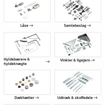
Låse
Samlebeslag
Hyldebærere &
Vinkler & ligejern
hyldeknægte
Dækhætter
Udtræk & skuffedele