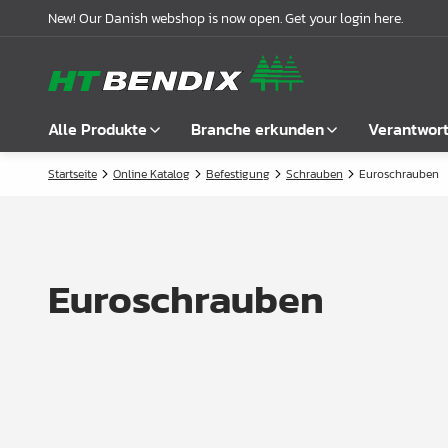
New! Our Danish webshop is now open. Get your login here.
Alle Produkte
Branche erkunden
Verantwor
Startseite
Online Katalog
Befestigung
Schrauben
Euroschrauben
Alle anzeigen
Möbelindustrie
Über uns
Befestigung
Badindustrie
Unsere Geschichte
Griffe
Küchenindustrie
Logistik
Euroschrauben
Schlösser
Garderobenlösungen
Compliance
Verbindungsbeschläge
Büroeinrichtungen
Kooperationspartnern
Boden- & Regalträger
Fallbeispiele
Winkel- &
Aktuelle Meldungen