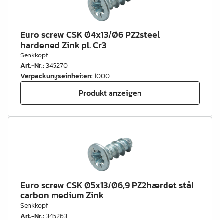
Euro screw CSK Ø4x13/Ø6 PZ2steel
hardened Zink pl. Cr3
Senkkopf
Art.-Nr.
:
345270
Verpackungseinheiten
:
1000
Produkt anzeigen
Euro screw CSK Ø5x13/Ø6,9 PZ2hærdet stål
carbon medium Zink
Senkkopf
Art.-Nr.
:
345263