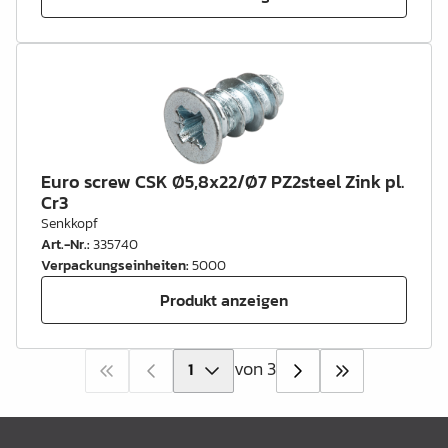
Euro screw CSK Ø5,8x22/Ø7 PZ2steel Zink pl.
Cr3
Senkkopf
Art.-Nr.
:
335740
Verpackungseinheiten
:
5000
Produkt anzeigen
von 3