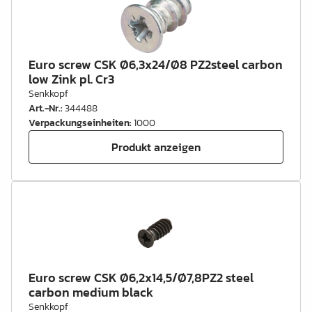
Euro screw CSK Ø6,3x24/Ø8 PZ2steel carbon
low Zink pl. Cr3
Senkkopf
Art.-Nr.
:
344488
Verpackungseinheiten
:
1000
Produkt anzeigen
Euro screw CSK Ø6,2x14,5/Ø7,8PZ2 steel
carbon medium black
Senkkopf