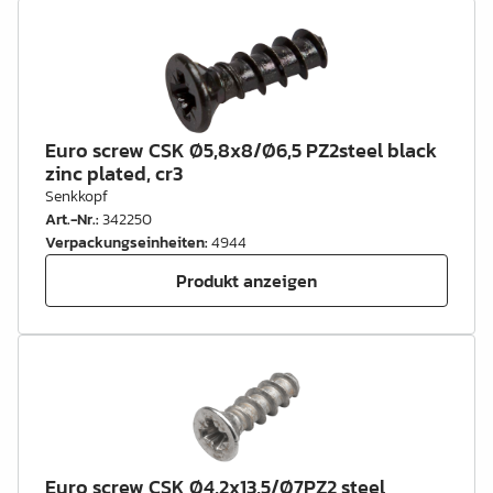
Euro screw CSK Ø5,8x8/Ø6,5 PZ2steel black
zinc plated, cr3
Senkkopf
Art.-Nr.
:
342250
Verpackungseinheiten
:
4944
Produkt anzeigen
Euro screw CSK Ø4,2x13,5/Ø7PZ2 steel