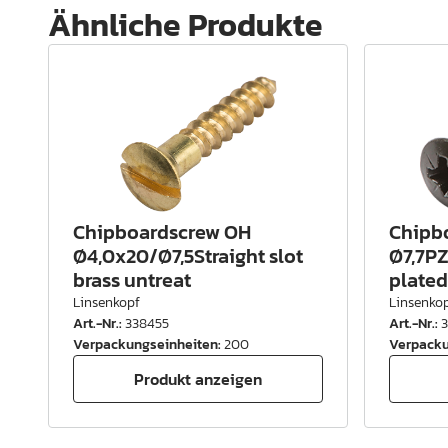
Ähnliche Produkte
Chipboardscrew OH
Chipb
Ø4,0x20/Ø7,5Straight slot
Ø7,7PZ
brass untreat
plated
Linsenkopf
Linsenko
Art.-Nr.
:
338455
Art.-Nr.
:
Verpackungseinheiten
:
200
Verpacku
Produkt anzeigen