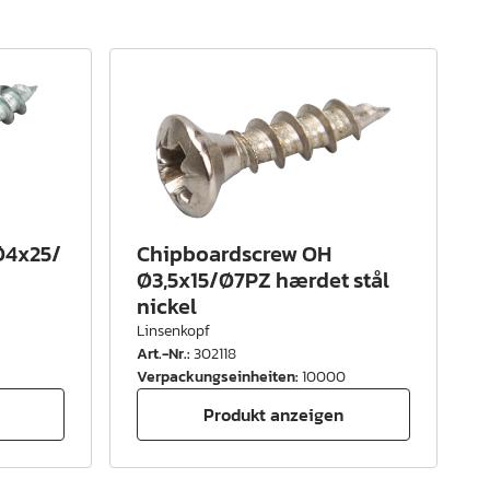
Ø4x25/
Chipboardscrew OH
Ø3,5x15/Ø7PZ hærdet stål
nickel
Linsenkopf
Art.-Nr.
:
302118
Verpackungseinheiten
:
10000
Produkt anzeigen