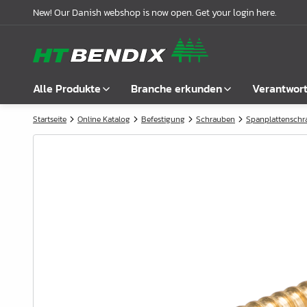
New! Our Danish webshop is now open. Get your login here.
Alle Produkte
Branche erkunden
Verantwor
Startseite
Online Katalog
Befestigung
Schrauben
Spanplattensch
Alle anzeigen
Möbelindustrie
Über uns
Befestigung
Badindustrie
Unsere Geschichte
Griffe
Küchenindustrie
Logistik
Schlösser
Garderobenlösungen
Compliance
Verbindungsbeschläge
Büroeinrichtungen
Kooperationspartnern
Boden- & Regalträger
Fallbeispiele
Winkel- &
Aktuelle Meldungen