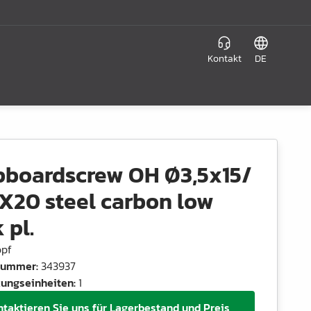
Kontakt
DE
pboardscrew OH Ø3,5x15/
X20 steel carbon low
 pl.
opf
lnummer
:
343937
ungseinheiten
:
1
ntaktieren Sie uns für Lagerbestand und Preis