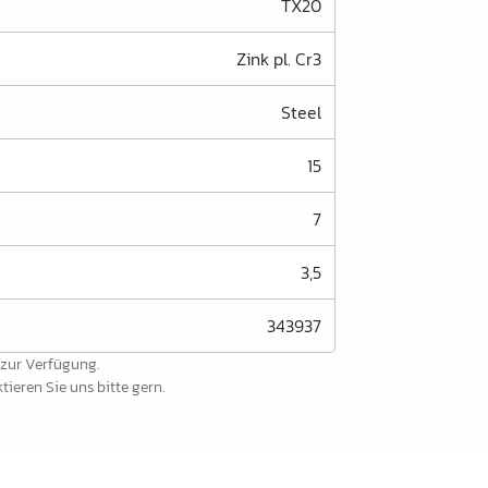
TX20
Zink pl. Cr3
Steel
15
7
3,5
343937
 zur Verfügung.
ieren Sie uns bitte gern.