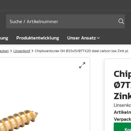
tung
Produktentwicklung
Unser Ansatz
rauben
Linsenkopf
Chipboardscrew OH Ø3,5x15/Ø7TX20 steel carbon low Zink pl.
Chi
Ø7T
Zink
Linsenk
Artike
Verpack
Ko