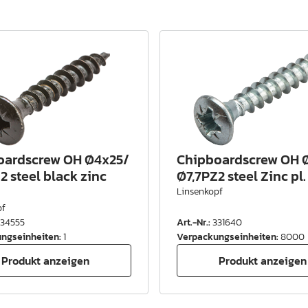
oardscrew OH Ø4x25/
Chipboardscrew OH 
2 steel black zinc
Ø7,7PZ2 steel Zinc pl.
Linsenkopf
pf
334555
Art.-Nr.
:
331640
ngseinheiten
:
1
Verpackungseinheiten
:
8000
Produkt anzeigen
Produkt anzeigen