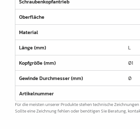
Schraubenkopfantrieb
Schrankrohre &
Schrankrohrlager
Oberfläche
Büroinrichtung
Material
Leisten Profile
Länge (mm)
L
Elektro Artikel
Kopfgröße (mm)
Ø1
Chemie & Reparatur
König Produkte
Gewinde Durchmesser (mm)
Ø
Werkzeug
Artikelnummer
Verpackung
Für die meisten unserer Produkte stehen technische Zeichnungen
Sollte eine Zeichnung fehlen oder benötigen Sie Beratung, kontakt
Glas & Spiegel
Lamello Produkte