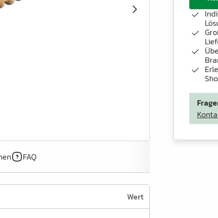
Ind
Lös
Gro
Lie
Übe
Bra
Erl
Sh
Frage
Konta
onen
FAQ
Wert