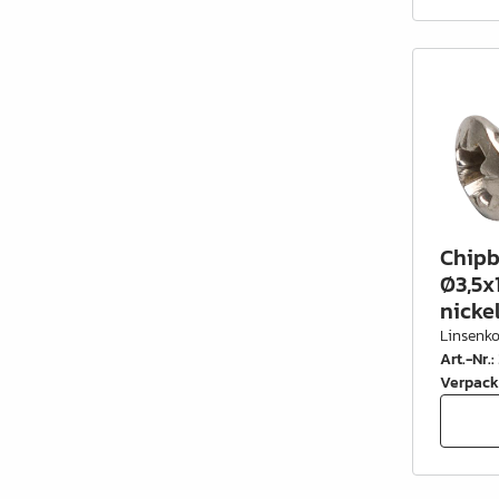
Schrankrohre &
Schrankrohrlager
Büroinrichtung
Leisten Profile
Elektro Artikel
Chemie & Reparatur
Chipb
König Produkte
Ø3,5x
nicke
Werkzeug
Linsenk
Art.-Nr.
:
Verpackung
Verpack
Glas & Spiegel
Lamello Produkte