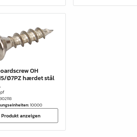
oardscrew OH
15/Ø7PZ hærdet stål
l
opf
302118
ungseinheiten
:
10000
Produkt anzeigen