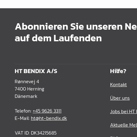
Abonnieren Sie unseren New
auf dem Laufenden
HT BENDIX A/S
Hilfe?
Rønnevej 4
Kontakt
7400 Herning
Dänemark
Über uns
Telefon:
+45 9626 3311
Jobs bei HT
E-Mail:
ht@ht-bendix.dk
Aktuelle Me
VAT ID: DK34215685