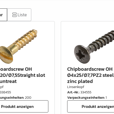
er
Liste
oardscrew OH
Chipboardscrew OH
20/Ø7,5Straight slot
Ø4x25/Ø7,7PZ2 steel
 untreat
zinc plated
opf
Linsenkopf
338455
Art.-Nr.
:
334555
ungseinheiten
:
200
Verpackungseinheiten
:
1
Produkt anzeigen
Produkt anzeige