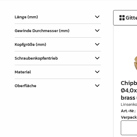
Verbindungslaschen
Abdecklappen
Gitt
Länge (mm)
Auszüge &
Gewinde Durchmesser (mm)
Schubkastenteile
Scharniere & Türbeschläge
Kopfgröße (mm)
Beine, Füsse &
Schraubenkopfantrieb
Untergestelle
Material
Rollen
Chipb
Oberfläche
Filz, Gleitnägel & Anschläge
Ø4,0x
brass
Drahtware
Linsenk
Art.-Nr.
:
Küchen- & Badeinrichtung
Verpack
Garderobeinrichtung &
Zubehör