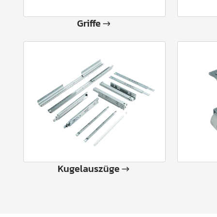
Griffe
Kugelauszüge