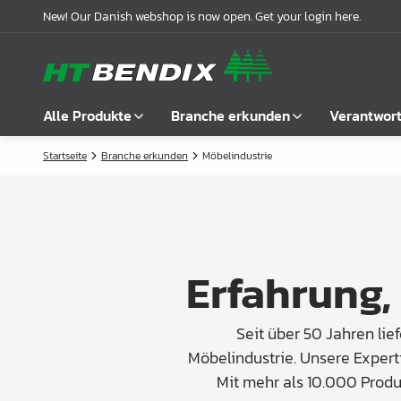
New! Our Danish webshop is now open. Get your login here.
Alle Produkte
Branche erkunden
Verantwor
Startseite
Branche erkunden
Möbelindustrie
Alle anzeigen
Möbelindustrie
Über uns
Befestigung
Badindustrie
Unsere Geschichte
Griffe
Küchenindustrie
Logistik
Erfahrung,
Schlösser
Garderobenlösungen
Compliance
Verbindungsbeschläge
Büroeinrichtungen
Kooperationspartnern
Seit über 50 Jahren lie
Boden- & Regalträger
Fallbeispiele
Möbelindustrie. Unsere Expert
Winkel- &
Aktuelle Meldungen
Mit mehr als 10.000 Produ