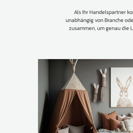
Verbindungslaschen
Als Ihr Handelspartner ko
Abdecklappen
unabhängig von Branche oder 
Auszüge &
zusammen, um genau die Lös
Schubkastenteile
Scharniere & Türbeschläge
Beine, Füsse &
Untergestelle
Rollen
Filz, Gleitnägel & Anschläge
Drahtware
Küchen- & Badeinrichtung
Garderobeinrichtung &
Zubehör