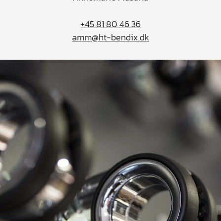
+45 81 80 46 36
amm@ht-bendix.dk