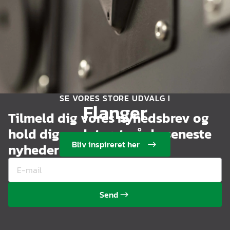
SE VORES STORE UDVALG I
Flanger
Tilmeld dig vores nyhedsbrev og
hold dig opdateret på de seneste
Bliv inspireret her
nyheder
Send