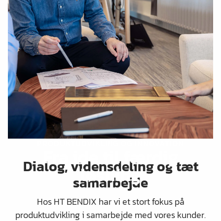
PRODUKTUDVIKLING OG INNOVATION
Fra ide til færdig
Dialog, vidensdeling og tæt
løsning
samarbejde
Hos HT BENDIX har vi et stort fokus på
produktudvikling i samarbejde med vores kunder.