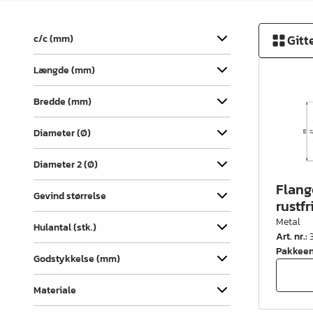
Vinkler & ligejern
Dækhætter
Gitt
c/c (mm)
Udtræk & skuffedele
Længde (mm)
Hængsler & lågebeslag
Bredde (mm)
Ben, fødder & understel
Diameter (Ø)
Hjul
Diameter 2 (Ø)
Filt, glidesøm & anslag
Flang
Trådvarer
Gevind størrelse
rustfr
Metal
Køkken- & badindretning
Hulantal (stk.)
Art. nr.
:
Garderobeindretning &
Pakkee
Godstykkelse (mm)
tilbehør
Materiale
Bøjlerør- & holdere