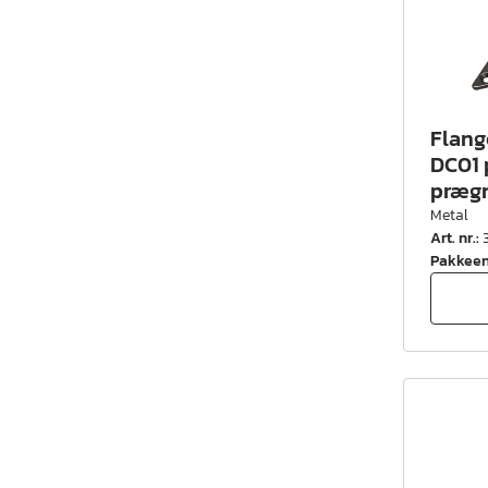
Flang
DC01 
præg
Metal
Art. nr.
:
Pakkee