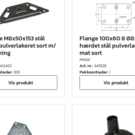
e M8x50x153 stål
Flange 100x60 8 Ø8
pulverlakeret sort m/
hærdet stål pulverla
ning
mat sort
Metal
342401
Art. nr.
:
341926
nheder
:
100
Pakkeenheder
:
1
Vis produkt
Vis produkt