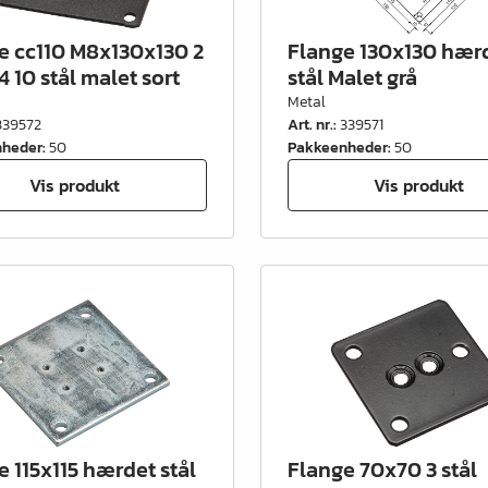
e cc110 M8x130x130 2
Flange 130x130 hær
 10 stål malet sort
stål Malet grå
Metal
339572
Art. nr.
:
339571
nheder
:
50
Pakkeenheder
:
50
Vis produkt
Vis produkt
e 115x115 hærdet stål
Flange 70x70 3 stål