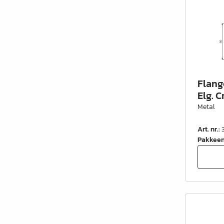
Flang
Elg. C
Metal
Art. nr.
:
Pakkee