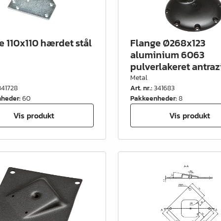
e 110x110 hærdet stål
Flange Ø268x123
aluminium 6063
pulverlakeret antraz
Metal
341728
Art. nr.
:
341683
nheder
:
60
Pakkeenheder
:
8
Vis produkt
Vis produkt