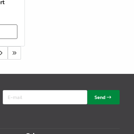
rt
Send