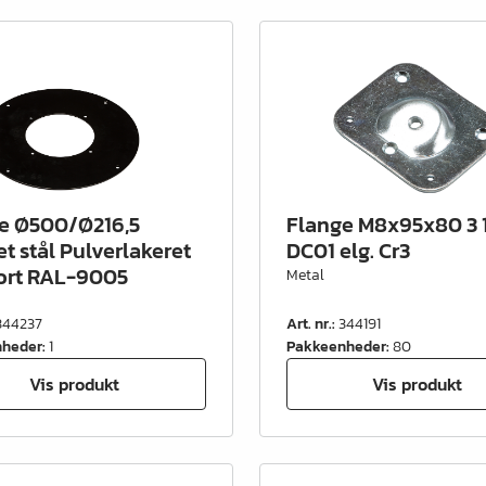
e Ø500/Ø216,5
Flange M8x95x80 3 1
t stål Pulverlakeret
DC01 elg. Cr3
ort RAL-9005
Metal
344237
Art. nr.
:
344191
nheder
:
1
Pakkeenheder
:
80
Vis produkt
Vis produkt