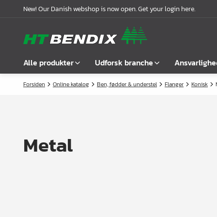
New! Our Danish webshop is now open. Get your login here.
Alle produkter
Udforsk branche
Ansvarlighe
Forsiden
Online katalog
Ben, fødder & understel
Flanger
Konisk
Vis alle
Møbelindustrien
Om os
Befæstelse
Badindustrien
Vores historie
Greb
Køkkenindustrien
Logistik
Metal
Låse
Garderobeløsninger
Compliance
Samlebeslag
Kontorindretning
Samarbejdspartnere
Hyldebærere &
Case stories
hyldeknægte
Nyheder