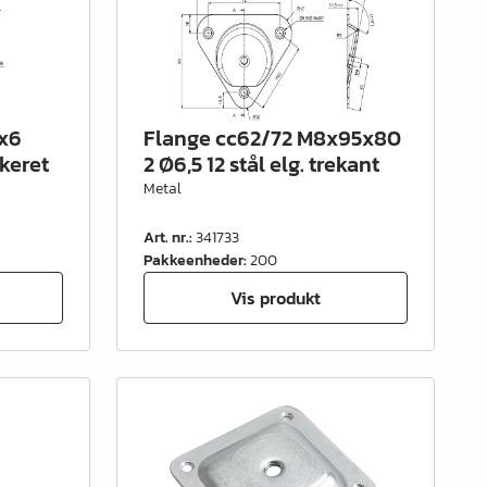
x6
Flange cc62/72 M8x95x80
keret
2 Ø6,5 12 stål elg. trekant
Metal
Art. nr.
:
341733
Pakkeenheder
:
200
Vis produkt