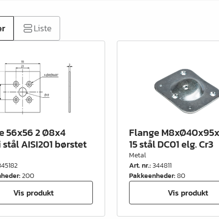
er
Liste
e 56x56 2 Ø8x4
Flange M8xØ40x95x
i stål AISI201 børstet
15 stål DC01 elg. Cr3
Metal
345182
Art. nr.
:
344811
nheder
:
200
Pakkeenheder
:
80
Vis produkt
Vis produkt