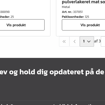
pulverlakeret mat so
Metal
338898
Art. nr.
:
337851
nheder
:
25
Pakkeenheder
:
125
Vis produkt
Vis produkt
af 3
ev og hold dig opdateret på de