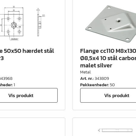
e 50x50 hærdet stål
Flange cc110 M8x130
r3
Ø8,5x4 10 stål carbo
malet silver
Metal
343968
Art. nr.
:
343809
nheder
:
1
Pakkeenheder
:
50
Vis produkt
Vis produkt