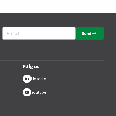
Send
Følg os
LinkedIn
Youtube