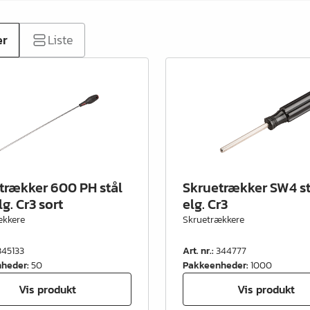
er
Liste
trækker 600 PH stål
Skruetrækker SW4 st
g. Cr3 sort
elg. Cr3
ækkere
Skruetrækkere
345133
Art. nr.
:
344777
nheder
:
50
Pakkeenheder
:
1000
Vis produkt
Vis produkt