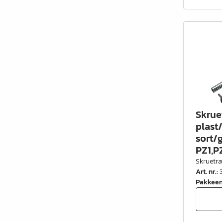
Kontorindretning
Lister & profiler
El artikler
Kemi & reparation
König produkter
Værktøj
Skrue
plast
Emballage
sort/g
Glas & spejle
PZ1,P
Skruetr
Lamello produkter
Art. nr.
:
Pakkee