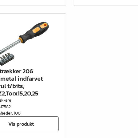
trækker 206
/metal indfarvet
ul t/bits,
Z2,Torx15,20,25
ækkere
317582
nheder
:
100
Vis produkt