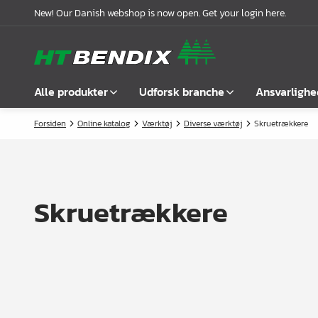
New! Our Danish webshop is now open. Get your login here.
Alle produkter
Udforsk branche
Ansvarlighe
Forsiden
Online katalog
Værktøj
Diverse værktøj
Skruetrækkere
Vis alle
Møbelindustrien
Om os
Befæstelse
Badindustrien
Vores historie
Greb
Køkkenindustrien
Logistik
Skruetrækkere
Låse
Garderobeløsninger
Compliance
Samlebeslag
Kontorindretning
Samarbejdspartnere
Hyldebærere &
Case stories
hyldeknægte
Nyheder