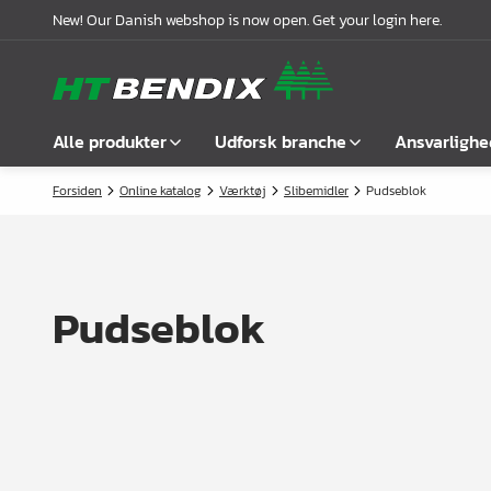
New! Our Danish webshop is now open. Get your login here.
Alle produkter
Udforsk branche
Ansvarlighe
Forsiden
Online katalog
Værktøj
Slibemidler
Pudseblok
Vis alle
Møbelindustrien
Om os
Befæstelse
Badindustrien
Vores historie
Greb
Køkkenindustrien
Logistik
Pudseblok
Låse
Garderobeløsninger
Compliance
Samlebeslag
Kontorindretning
Samarbejdspartnere
Hyldebærere &
Case stories
hyldeknægte
Nyheder