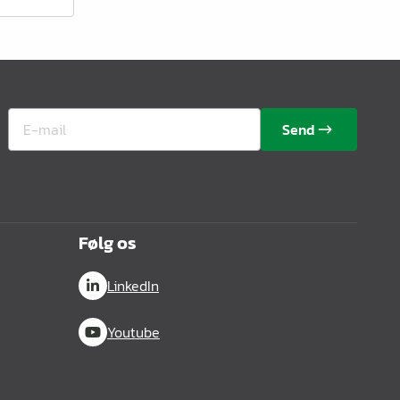
Send
Følg os
LinkedIn
Youtube