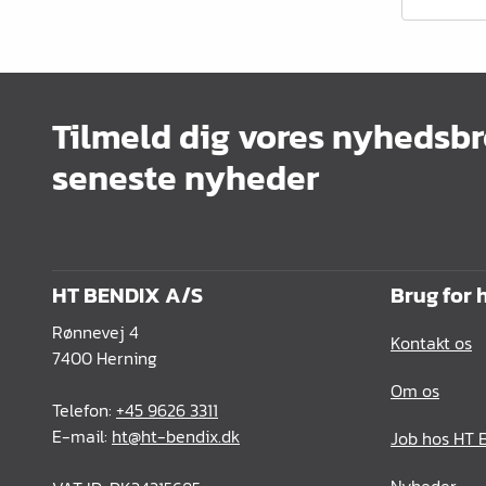
Kontorindretning
Lister & profiler
El artikler
Tilmeld dig vores nyhedsbr
Kemi & reparation
seneste nyheder
König produkter
Værktøj
Emballage
HT BENDIX A/S
Brug for 
Glas & spejle
Rønnevej 4
Kontakt os
7400 Herning
Lamello produkter
Om os
Telefon:
+45 9626 3311
E-mail:
ht@ht-bendix.dk
Job hos HT 