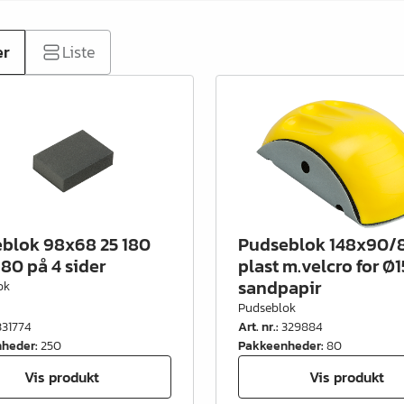
er
Liste
blok 98x68 25 180
Pudseblok 148x90/
180 på 4 sider
plast m.velcro for 
sandpapir
ok
Pudseblok
331774
Art. nr.
:
329884
nheder
:
250
Pakkeenheder
:
80
Vis produkt
Vis produkt