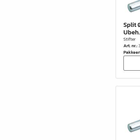
Split 
Ubeh.
Stifter
Art. nr.
:
Pakkee