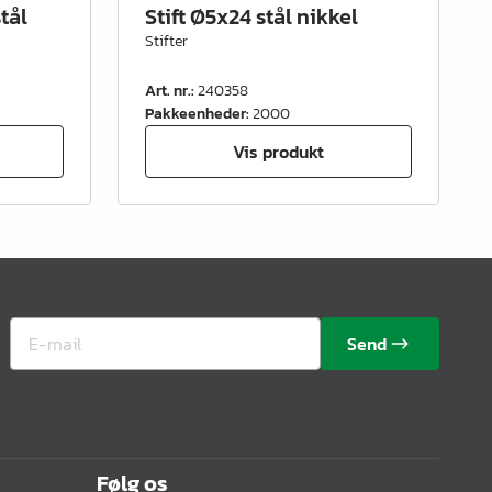
stål
Stift Ø5x24 stål nikkel
Stifter
Art. nr.
:
240358
Pakkeenheder
:
2000
Vis produkt
Send
Følg os