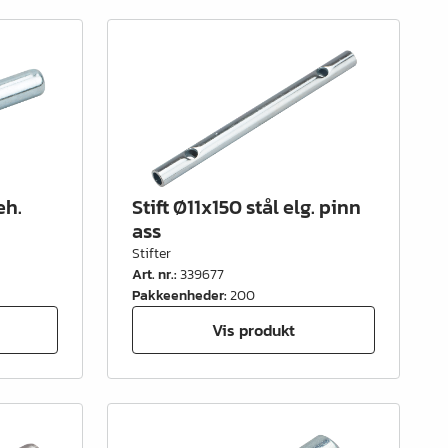
eh.
Stift Ø11x150 stål elg. pinn
ass
Stifter
Art. nr.
:
339677
Pakkeenheder
:
200
Vis produkt