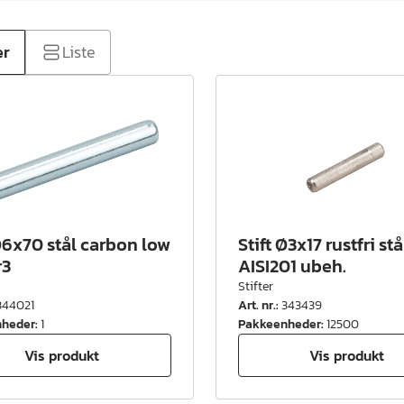
er
Liste
 Ø6x70 stål carbon low
Stift Ø3x17 rustfri stå
r3
AISI201 ubeh.
Stifter
344021
Art. nr.
:
343439
nheder
:
1
Pakkeenheder
:
12500
Vis produkt
Vis produkt