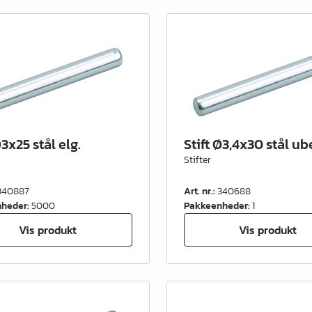
Ø3x25 stål elg.
Stift Ø3,4x30 stål ub
Stifter
340887
Art. nr.
:
340688
nheder
:
5000
Pakkeenheder
:
1
Vis produkt
Vis produkt