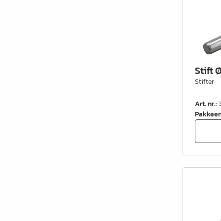
Stift 
Stifter
Art. nr.
:
Pakkee