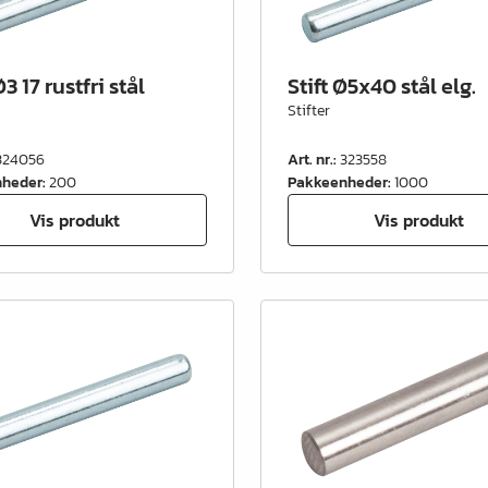
Ø3 17 rustfri stål
Stift Ø5x40 stål elg.
Stifter
324056
Art. nr.
:
323558
nheder
:
200
Pakkeenheder
:
1000
Vis produkt
Vis produkt