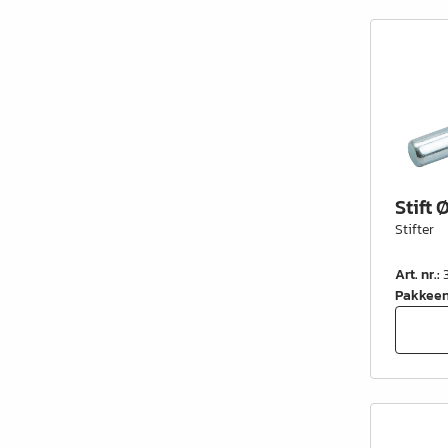
Kontorindretning
Lister & profiler
El artikler
Kemi & reparation
König produkter
Stift 
Værktøj
Stifter
Emballage
Art. nr.
:
Glas & spejle
Pakkee
Lamello produkter