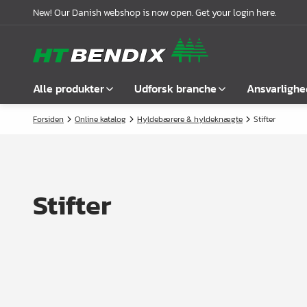
New! Our Danish webshop is now open. Get your login here.
Alle produkter
Udforsk branche
Ansvarlighe
Forsiden
Online katalog
Hyldebærere & hyldeknægte
Stifter
Vis alle
Møbelindustrien
Om os
Befæstelse
Badindustrien
Vores historie
Greb
Køkkenindustrien
Logistik
Stifter
Låse
Garderobeløsninger
Compliance
Samlebeslag
Kontorindretning
Samarbejdspartnere
Hyldebærere &
Case stories
hyldeknægte
Nyheder