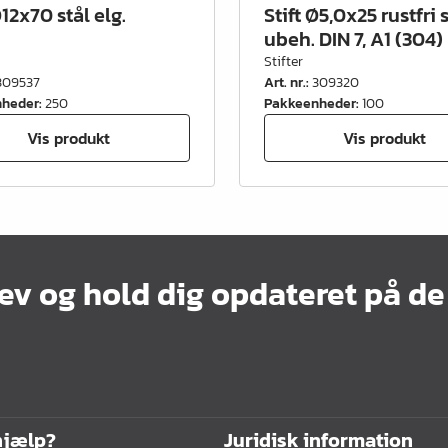
Ø12x70 stål elg.
Stift Ø5,0x25 rustfri 
ubeh. DIN 7, A1 (304)
Stifter
309537
Art. nr.
:
309320
nheder
:
250
Pakkeenheder
:
100
Vis produkt
Vis produkt
ev og hold dig opdateret på de
hjælp?
Juridisk information