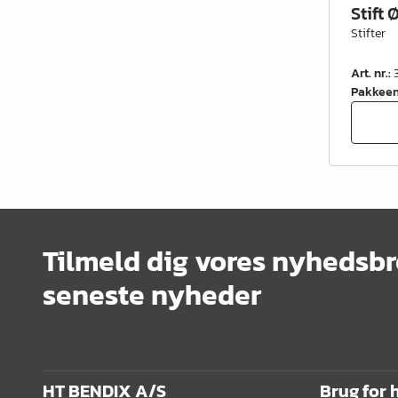
Stift 
Stifter
Art. nr.
:
Pakkee
Tilmeld dig vores nyhedsbr
seneste nyheder
HT BENDIX A/S
Brug for 