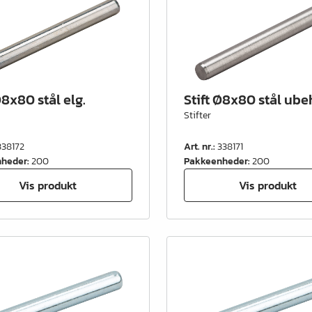
Ø8x80 stål elg.
Stift Ø8x80 stål ube
Stifter
338172
Art. nr.
:
338171
nheder
:
200
Pakkeenheder
:
200
Vis produkt
Vis produkt