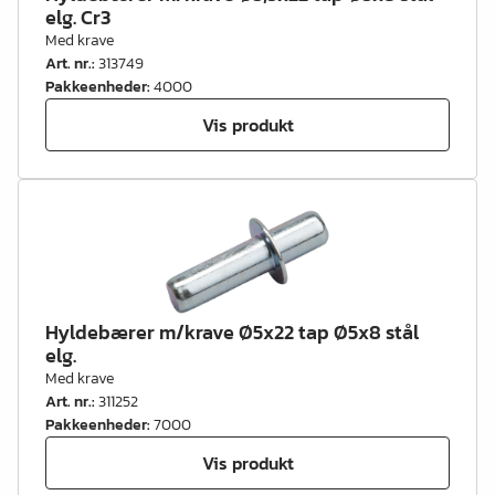
elg. Cr3
Med krave
Art. nr.
:
313749
Pakkeenheder
:
4000
Vis produkt
Hyldebærer m/krave Ø5x22 tap Ø5x8 stål
elg.
Med krave
Art. nr.
:
311252
Pakkeenheder
:
7000
Vis produkt