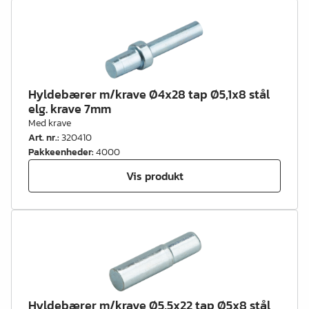
Hyldebærer m/krave Ø4x28 tap Ø5,1x8 stål
elg. krave 7mm
Med krave
Art. nr.
:
320410
Pakkeenheder
:
4000
Vis produkt
Hyldebærer m/krave Ø5,5x22 tap Ø5x8 stål