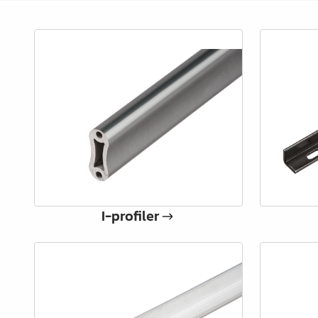
Vinkler & ligejern
Dækhætter
Udtræk & skuffedele
Hængsler & lågebeslag
Ben, fødder & understel
Hjul
Filt, glidesøm & anslag
Trådvarer
I-profiler
Køkken- & badindretning
Garderobeindretning &
tilbehør
Bøjlerør- & holdere