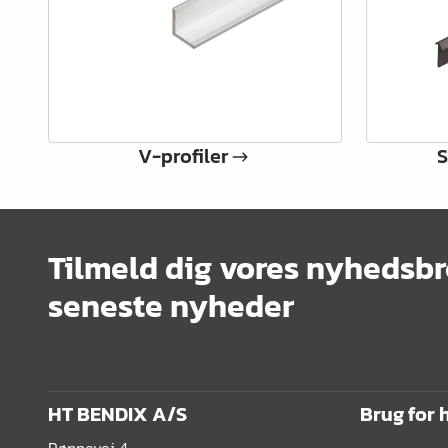
Kontorindretning
Lister & profiler
El artikler
Kemi & reparation
V-profiler
S
König produkter
Værktøj
Tilmeld dig vores nyhedsbr
Emballage
seneste nyheder
Glas & spejle
Lamello produkter
HT BENDIX A/S
Brug for 