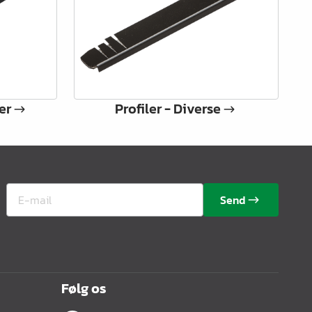
er
Profiler - Diverse
Send
Følg os