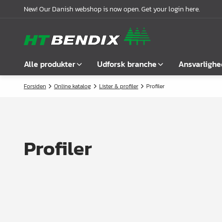
New! Our Danish webshop is now open. Get your login here.
Alle produkter
Udforsk branche
Ansvarlighe
Forsiden
Online katalog
Lister & profiler
Profiler
Vis alle
Møbelindustrien
Om os
Befæstelse
Badindustrien
Vores historie
Greb
Køkkenindustrien
Logistik
Profiler
Låse
Garderobeløsninger
Compliance
Samlebeslag
Kontorindretning
Samarbejdspartnere
Hyldebærere &
Case stories
hyldeknægte
Nyheder