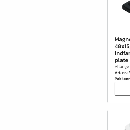
Magne
48x15
indfa
plate
Aflange
Art. nr.
:
Pakkee