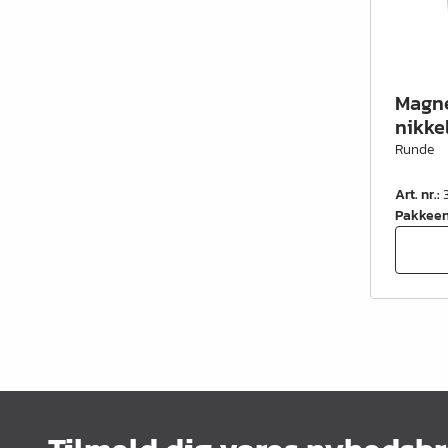
Magne
nikke
Runde
Art. nr.
:
Pakkee