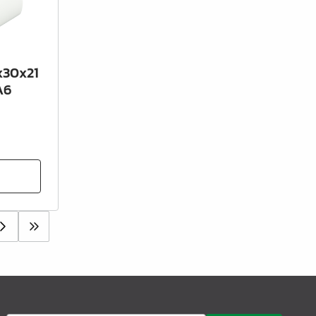
x30x21
A6