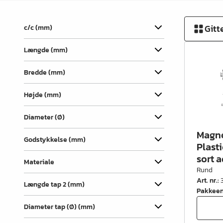
Vinkler & ligejern
Dækhætter
Gitt
c/c (mm)
Udtræk & skuffedele
Længde (mm)
Hængsler & lågebeslag
Bredde (mm)
Ben, fødder & understel
Højde (mm)
Hjul
Diameter (Ø)
Filt, glidesøm & anslag
Magne
Trådvarer
Godstykkelse (mm)
Plast
sort 
Køkken- & badindretning
Materiale
Rund
Garderobeindretning &
Art. nr.
:
Længde tap 2 (mm)
tilbehør
Pakkee
Diameter tap (Ø) (mm)
Bøjlerør- & holdere