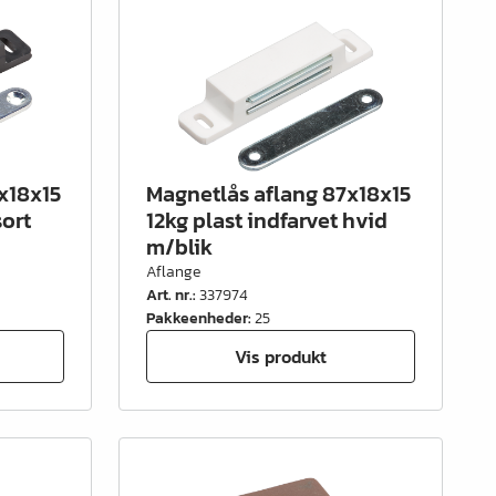
x18x15
Magnetlås aflang 87x18x15
sort
12kg plast indfarvet hvid
m/blik
Aflange
Art. nr.
:
337974
Pakkeenheder
:
25
Vis produkt