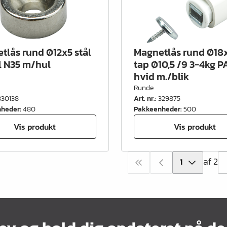
tlås rund Ø12x5 stål
Magnetlås rund Ø18
l N35 m/hul
tap Ø10,5 /9 3-4kg P
hvid m./blik
Runde
330138
Art. nr.
:
329875
nheder
:
480
Pakkeenheder
:
500
Vis produkt
Vis produkt
af 2