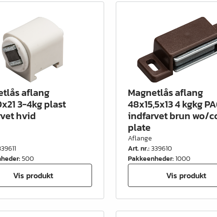
tlås aflang
Magnetlås aflang
x21 3-4kg plast
48x15,5x13 4 kgkg P
rvet hvid
indfarvet brun wo/c
plate
Aflange
339611
Art. nr.
:
339610
nheder
:
500
Pakkeenheder
:
1000
Vis produkt
Vis produkt