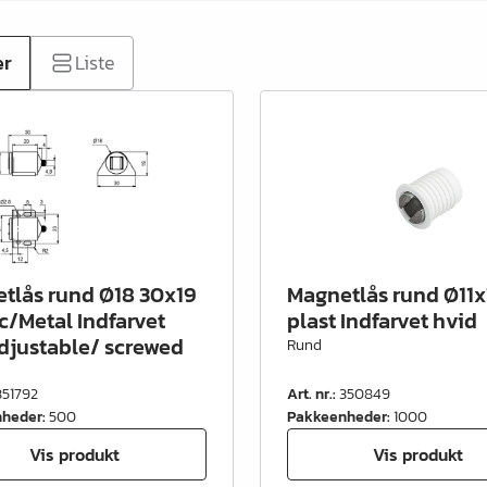
er
Liste
tlås rund Ø18 30x19
Magnetlås rund Ø11x
ic/Metal Indfarvet
plast Indfarvet hvid
adjustable/ screwed
Rund
351792
Art. nr.
:
350849
nheder
:
500
Pakkeenheder
:
1000
Vis produkt
Vis produkt