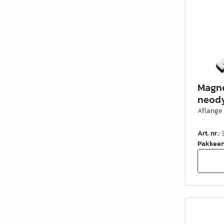
Magne
neod
Aflange
Art. nr.
:
Pakkee