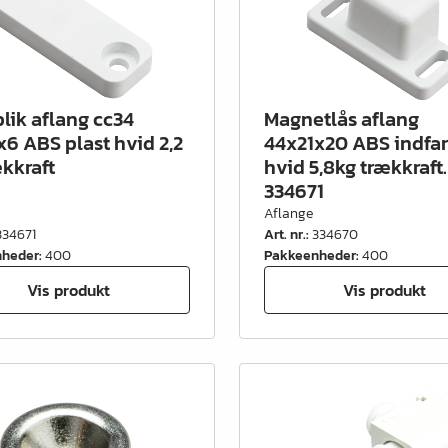
blik aflang cc34
Magnetlås aflang
x6 ABS plast hvid 2,2
44x21x20 ABS indfar
ækkraft
hvid 5,8kg trækkraf
334671
Aflange
334671
Art. nr.
:
334670
nheder
:
400
Pakkeenheder
:
400
Vis produkt
Vis produkt