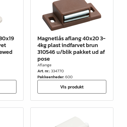
 30x19
Magnetlås aflang 40x20 3-
vet
4kg plast indfarvet brun
rewed
310546 u/blik pakket ud af
pose
Aflange
Art. nr.
:
334770
Pakkeenheder
:
600
Vis produkt