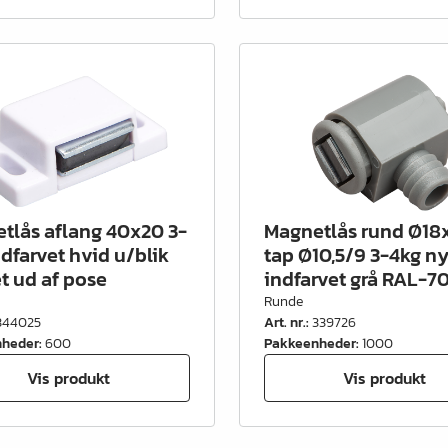
tlås aflang 40x20 3-
Magnetlås rund Ø18
ndfarvet hvid u/blik
tap Ø10,5/9 3-4kg n
t ud af pose
indfarvet grå RAL-7
Runde
344025
Art. nr.
:
339726
nheder
:
600
Pakkeenheder
:
1000
Vis produkt
Vis produkt