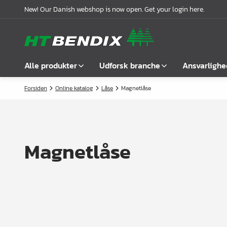
New! Our Danish webshop is now open. Get your login here.
Alle produkter
Udforsk branche
Ansvarlighe
Forsiden
Online katalog
Låse
Magnetlåse
Vis alle
Møbelindustrien
Om os
Befæstelse
Badindustrien
Vores historie
Greb
Køkkenindustrien
Logistik
Magnetlåse
Låse
Garderobeløsninger
Compliance
Samlebeslag
Kontorindretning
Samarbejdspartnere
Hyldebærere &
Case stories
hyldeknægte
Nyheder