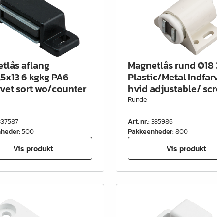
tlås aflang
Magnetlås rund Ø18
,5x13 6 kgkg PA6
Plastic/Metal Indfar
rvet sort wo/counter
hvid adjustable/ sc
Runde
337587
Art. nr.
:
335986
nheder
:
500
Pakkeenheder
:
800
Vis produkt
Vis produkt