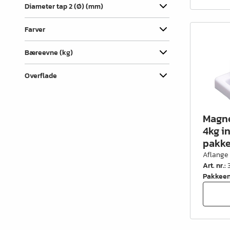
Diameter tap 2 (Ø) (mm)
Kontorindretning
Lister & profiler
Farver
El artikler
Bæreevne (kg)
Kemi & reparation
Overflade
König produkter
Værktøj
Magne
4kg i
Emballage
pakke
Glas & spejle
Aflange
Art. nr.
:
Lamello produkter
Pakkee