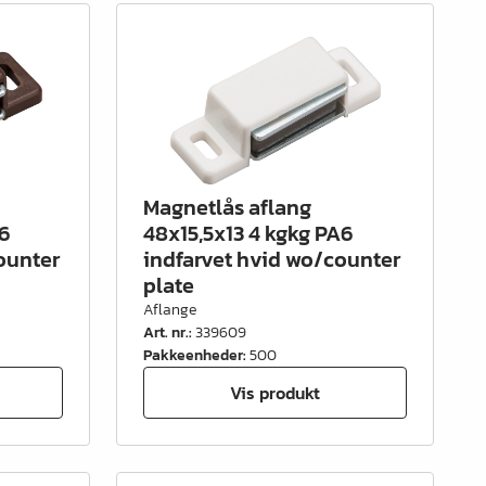
Magnetlås aflang
A6
48x15,5x13 4 kgkg PA6
ounter
indfarvet hvid wo/counter
plate
Aflange
Art. nr.
:
339609
Pakkeenheder
:
500
Vis produkt