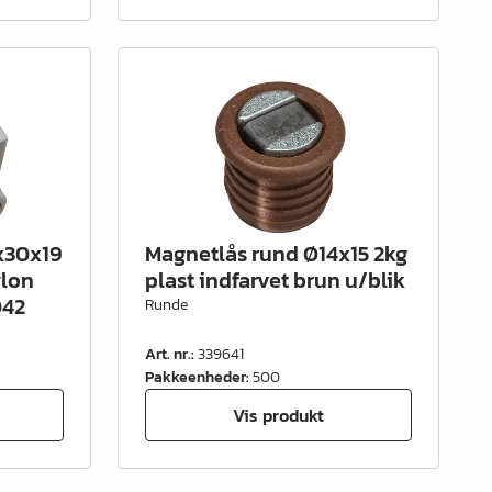
x30x19
Magnetlås rund Ø14x15 2kg
ylon
plast indfarvet brun u/blik
042
Runde
Art. nr.
:
339641
Pakkeenheder
:
500
Vis produkt