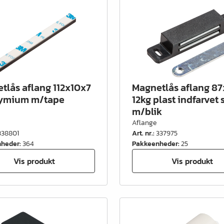
tlås aflang 112x10x7
Magnetlås aflang 87
ymium m/tape
12kg plast indfarvet 
m/blik
Aflange
338801
Art. nr.
:
337975
nheder
:
364
Pakkeenheder
:
25
Vis produkt
Vis produkt