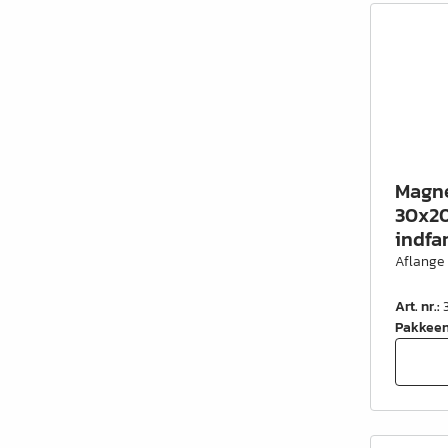
Magne
30x20
indfa
Aflange
Art. nr.
:
Pakkee