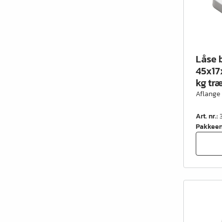
Låse 
45x17
kg tr
Aflange
Art. nr.
:
Pakkee