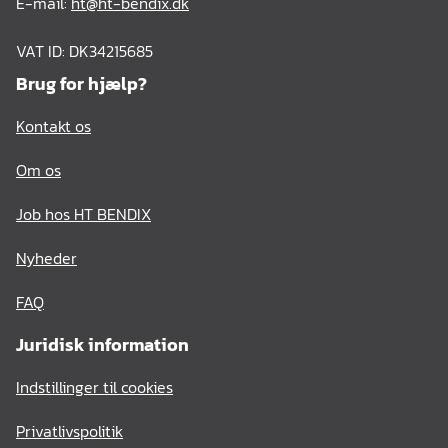
E-mail:
ht@ht-bendix.dk
VAT ID: DK34215685
Brug for hjælp?
Kontakt os
Om os
Job hos HT BENDIX
Nyheder
FAQ
Juridisk information
Indstillinger til cookies
Privatlivspolitik