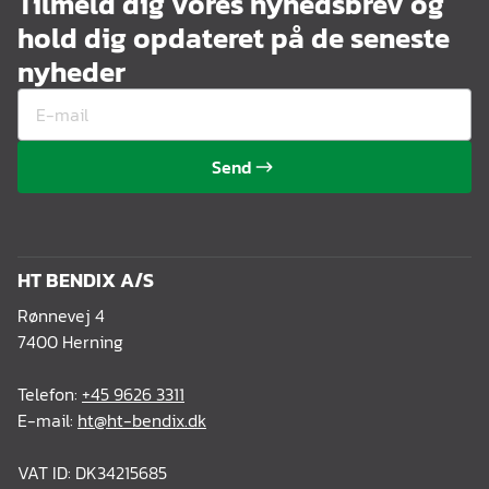
Tilmeld dig vores nyhedsbrev og
hold dig opdateret på de seneste
nyheder
Send
HT BENDIX A/S
Rønnevej 4
7400 Herning
Telefon:
+45 9626 3311
E-mail:
ht@ht-bendix.dk
VAT ID: DK34215685