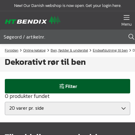
New! Our Danish webshop is now open. Get your login here.
Menu
Forsiden
Online katalog
Ben, fødder & understel
Endeafslutning til ben
D
Dekorativt rør til ben
Filter
0 produkter fundet