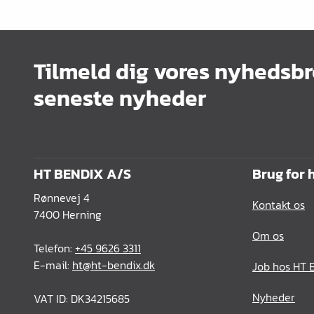
Kontorindretning
Lister & profiler
Tilmeld dig vores nyhedsbr
El artikler
seneste nyheder
Kemi & reparation
König produkter
Værktøj
HT BENDIX A/S
Brug for 
Emballage
Rønnevej 4
Kontakt os
Glas & spejle
7400 Herning
Om os
Lamello produkter
Telefon:
+45 9626 3311
E-mail:
ht@ht-bendix.dk
Job hos HT 
Nyheder
VAT ID: DK34215685