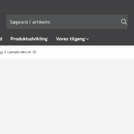
d
Produktudvikling
Vores tilgang
ks
Lamello kiks str. 10