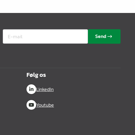
Send
Følg os
LinkedIn
Youtube