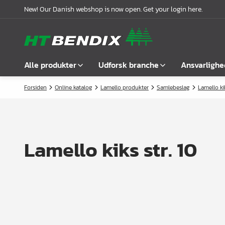
New! Our Danish webshop is now open. Get your login here.
Alle produkter
Udforsk branche
Ansvarlighe
Forsiden
Online katalog
Lamello produkter
Samlebeslag
Lamello ki
Vis alle
Møbelindustrien
Om os
Befæstelse
Badindustrien
Vores historie
Greb
Køkkenindustrien
Logistik
Lamello kiks str. 10
Låse
Garderobeløsninger
Compliance
Samlebeslag
Kontorindretning
Samarbejdspartnere
Hyldebærere &
Case stories
hyldeknægte
Nyheder