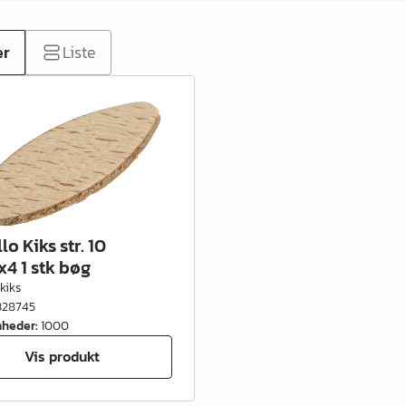
er
Liste
o Kiks str. 10
x4 1 stk bøg
kiks
328745
nheder
:
1000
Vis produkt