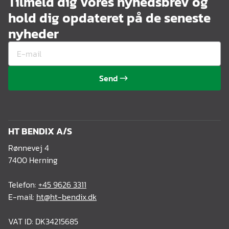
Tilmeld dig vores nyhedsbrev og
hold dig opdateret på de seneste
nyheder
Send
HT BENDIX A/S
Rønnevej 4
7400 Herning
Telefon:
+45 9626 3311
E-mail:
ht@ht-bendix.dk
VAT ID: DK34215685