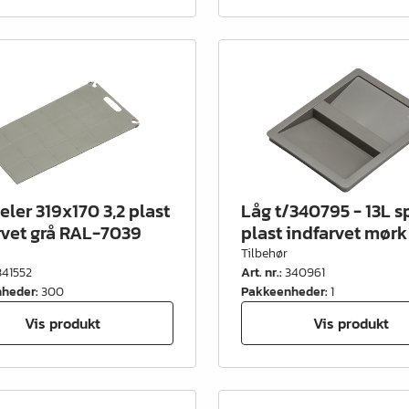
ler 319x170 3,2 plast
Låg t/340795 - 13L 
rvet grå RAL-7039
plast indfarvet mørk
Tilbehør
341552
Art. nr.
:
340961
nheder
:
300
Pakkeenheder
:
1
Vis produkt
Vis produkt