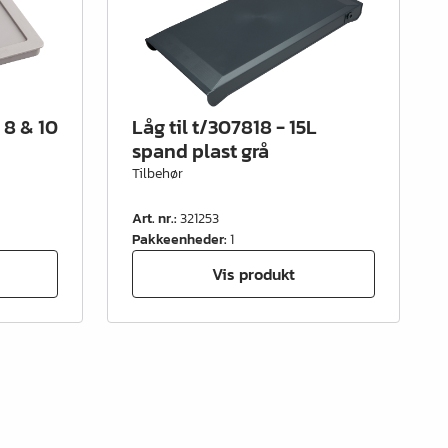
 8 & 10
Låg til t/307818 - 15L
spand plast grå
Tilbehør
Art. nr.
:
321253
Pakkeenheder
:
1
Vis produkt