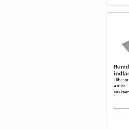
Kontorindretning
Lister & profiler
El artikler
Kemi & reparation
König produkter
Værktøj
Rumde
indfa
Emballage
Tilbehør
Glas & spejle
Art. nr.
:
Pakkee
Lamello produkter