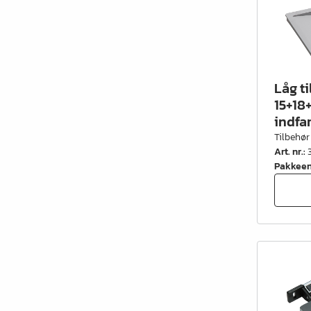
Låg t
15+18+
indfa
Tilbehør
Art. nr.
:
Pakkee