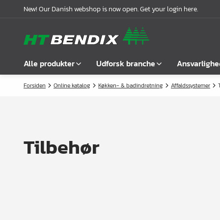
New! Our Danish webshop is now open. Get your login here.
Alle produkter
Udforsk branche
Ansvarlighe
Forsiden
Online katalog
Køkken- & badindretning
Affaldssystemer
Vis alle
Møbelindustrien
Om os
Befæstelse
Badindustrien
Vores historie
Greb
Køkkenindustrien
Logistik
Tilbehør
Låse
Garderobeløsninger
Compliance
Samlebeslag
Kontorindretning
Samarbejdspartnere
Hyldebærere &
Case stories
hyldeknægte
Nyheder