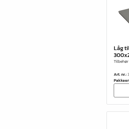
Låg ti
300x2
Tilbehør
Art. nr.
:
Pakkee