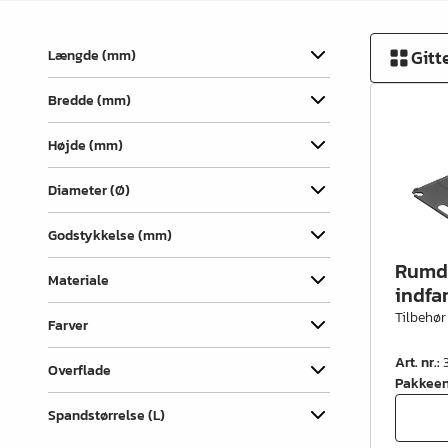
Vinkler & ligejern
Dækhætter
Gitt
Længde (mm)
Udtræk & skuffedele
Bredde (mm)
Hængsler & lågebeslag
Højde (mm)
Ben, fødder & understel
Diameter (Ø)
Hjul
Godstykkelse (mm)
Filt, glidesøm & anslag
Rumde
Trådvarer
Materiale
indfar
Tilbehør
Køkken- & badindretning
Farver
Garderobeindretning &
Art. nr.
:
Overflade
tilbehør
Pakkee
Spandstørrelse (L)
Bøjlerør- & holdere