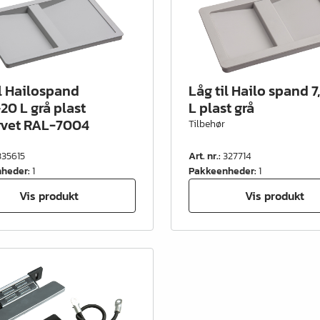
il Hailospand
Låg til Hailo spand 7,
20 L grå plast
L plast grå
rvet RAL-7004
Tilbehør
335615
Art. nr.
:
327714
nheder
:
1
Pakkeenheder
:
1
Vis produkt
Vis produkt