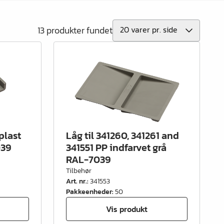
13 produkter fundet
plast
Låg til 341260, 341261 and
039
341551 PP indfarvet grå
RAL-7039
Tilbehør
Art. nr.
:
341553
Pakkeenheder
:
50
Vis produkt