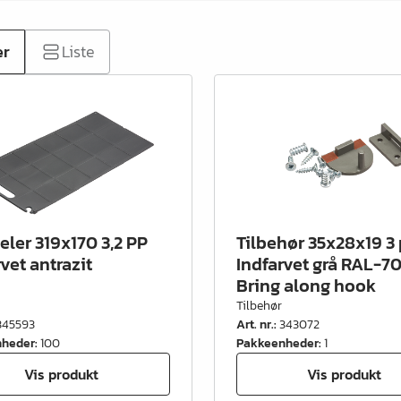
er
Liste
ler 319x170 3,2 PP
Tilbehør 35x28x19 3 
vet antrazit
Indfarvet grå RAL-7
Bring along hook
Tilbehør
345593
Art. nr.
:
343072
nheder
:
100
Pakkeenheder
:
1
Vis produkt
Vis produkt