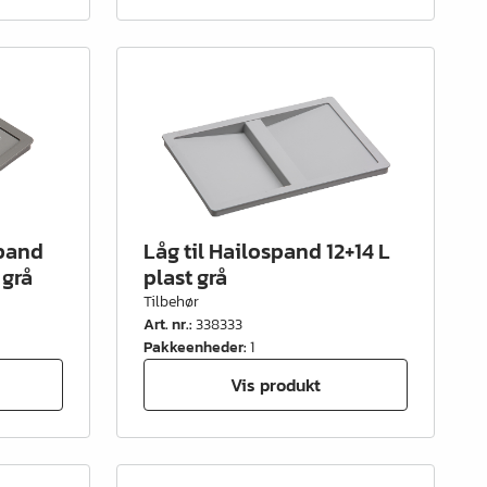
spand
Låg til Hailospand 12+14 L
 grå
plast grå
Tilbehør
Art. nr.
:
338333
Pakkeenheder
:
1
Vis produkt