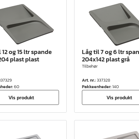
l 12 og 15 ltr spande
Låg til 7 og 6 ltr spa
04 plast plast
204x142 plast grå
Tilbehør
337329
Art. nr.
:
337328
nheder
:
60
Pakkeenheder
:
140
Vis produkt
Vis produkt