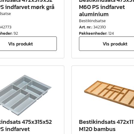
S indfarvet mørk grå
M60 PS indfarvet
aluminium
dsatse
Bestikindsatse
342773
Art. nr.
:
342310
nheder
:
92
Pakkeenheder
:
124
Vis produkt
Vis produkt
kindsats 475x315x52
Bestikindsats 472x1
S indfarvet
M120 bambus