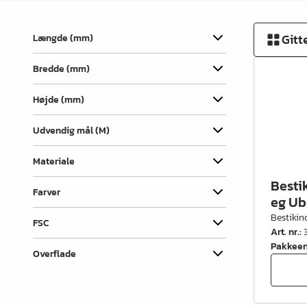
Vinkler & ligejern
Dækhætter
Gitt
Længde (mm)
Udtræk & skuffedele
Bredde (mm)
Hængsler & lågebeslag
Højde (mm)
Ben, fødder & understel
Udvendig mål (M)
Hjul
Materiale
Filt, glidesøm & anslag
Besti
Trådvarer
Farver
eg Ub
Bestikin
Køkken- & badindretning
FSC
Art. nr.
:
Garderobeindretning &
Pakkee
Overflade
tilbehør
Bøjlerør- & holdere