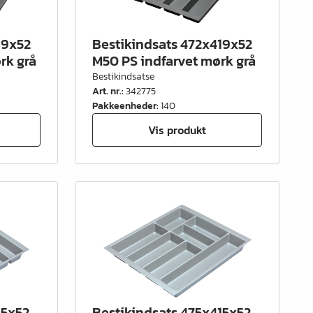
19x52
Bestikindsats 472x419x52
rk grå
M50 PS indfarvet mørk grå
Bestikindsatse
Art. nr.
:
342775
Pakkeenheder
:
140
Vis produkt
15x52
Bestikindsats 475x415x52