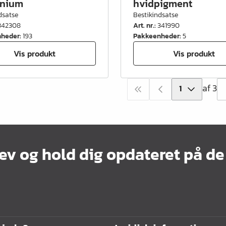
inium
hvidpigment
dsatse
Bestikindsatse
342308
Art. nr.
:
341990
nheder
:
193
Pakkeenheder
:
5
Vis produkt
Vis produkt
af 3
ev og hold dig opdateret på de