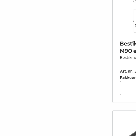
Besti
M90 e
Bestikin
Art. nr.
:
Pakkee