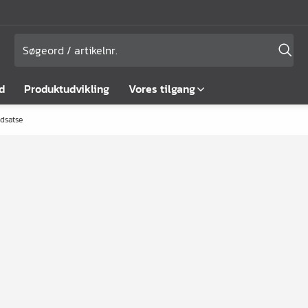
d
Produktudvikling
Vores tilgang
ndsatse