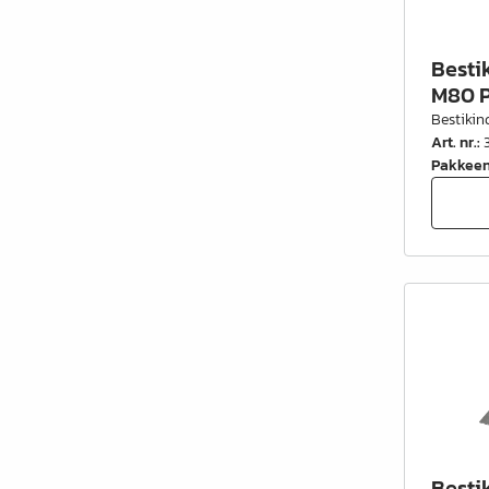
Besti
M80 P
Bestikin
Art. nr.
:
Pakkee
Besti