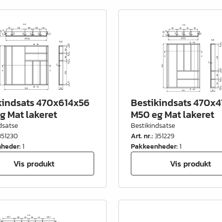
kindsats 470x614x56
Bestikindsats 470x
g Mat lakeret
M50 eg Mat lakeret
dsatse
Bestikindsatse
351230
Art. nr.
:
351229
nheder
:
1
Pakkeenheder
:
1
Vis produkt
Vis produkt