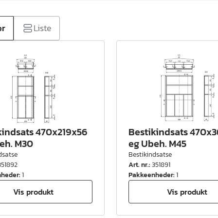
er
Liste
kindsats 470x219x56
Bestikindsats 470x
eh. M30
eg Ubeh. M45
dsatse
Bestikindsatse
351892
Art. nr.
:
351891
nheder
:
1
Pakkeenheder
:
1
Vis produkt
Vis produkt