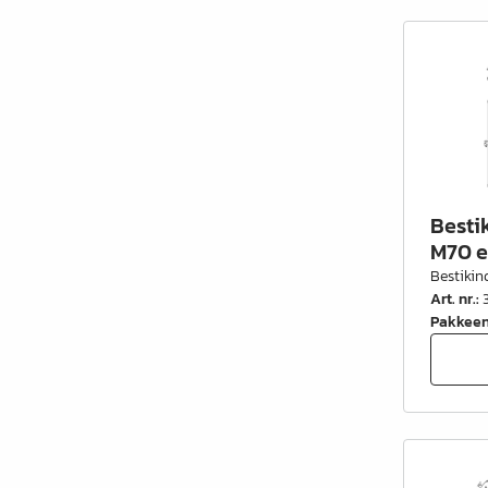
Kontorindretning
Lister & profiler
El artikler
Kemi & reparation
König produkter
Besti
Værktøj
M70 e
Bestikin
Emballage
Art. nr.
:
Glas & spejle
Pakkee
Lamello produkter