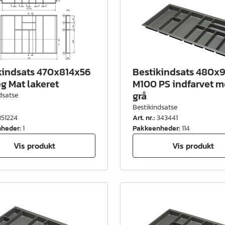
kindsats 470x814x56
Bestikindsats 480x
g Mat lakeret
M100 PS indfarvet m
grå
dsatse
Bestikindsatse
351224
Art. nr.
:
343441
nheder
:
1
Pakkeenheder
:
114
Vis produkt
Vis produkt