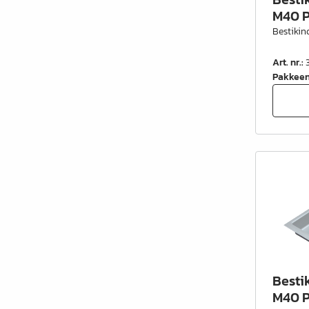
M40 P
Bestikin
Art. nr.
:
Pakkee
Besti
M40 P