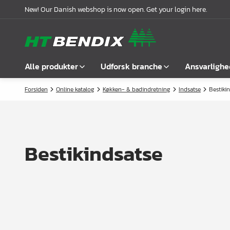
New! Our Danish webshop is now open. Get your login here.
Alle produkter
Udforsk branche
Ansvarlighe
Forsiden
Online katalog
Køkken- & badindretning
Indsatse
Bestiki
Vis alle
Møbelindustrien
Om os
Befæstelse
Badindustrien
Vores historie
Greb
Køkkenindustrien
Logistik
Bestikindsatse
Låse
Garderobeløsninger
Compliance
Samlebeslag
Kontorindretning
Samarbejdspartnere
Hyldebærere &
Case stories
hyldeknægte
Nyheder