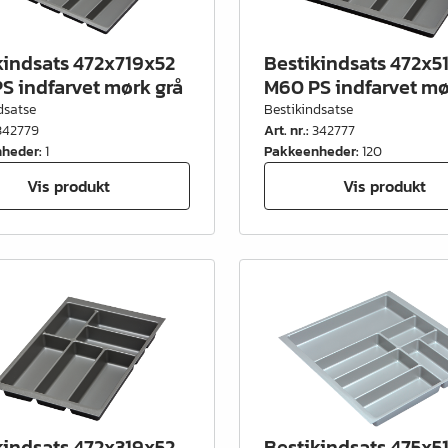
kindsats 472x719x52
Bestikindsats 472x5
S indfarvet mørk grå
M60 PS indfarvet mø
dsatse
Bestikindsatse
342779
Art. nr.
:
342777
nheder
:
1
Pakkeenheder
:
120
Vis produkt
Vis produkt
kindsats 472x319x52
Bestikindsats 475x5