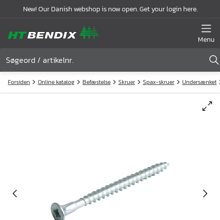
New! Our Danish webshop is now open. Get your login here.
Menu
Forsiden
Online katalog
Befæstelse
Skruer
Spax-skruer
Undersænket