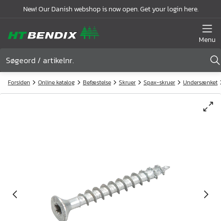
New! Our Danish webshop is now open. Get your login here.
Menu
Forsiden
Online katalog
Befæstelse
Skruer
Spax-skruer
Undersænket