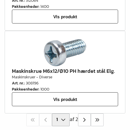
Art. nr.
:
312064
Pakkeenheder
:
1400
Vis produkt
Maskinskrue M6x12/Ø10 PH hærdet stål Elg.
Maskinskruer - Diverse
Art. nr.
:
308196
Pakkeenheder
:
1000
Vis produkt
af 2