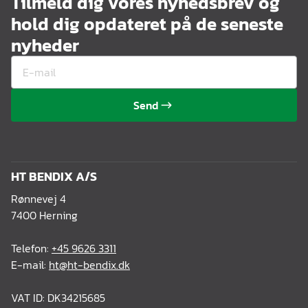
Tilmeld dig vores nyhedsbrev og
hold dig opdateret på de seneste
nyheder
Send
HT BENDIX A/S
Rønnevej 4
7400 Herning
Telefon:
+45 9626 3311
E-mail:
ht@ht-bendix.dk
VAT ID: DK34215685