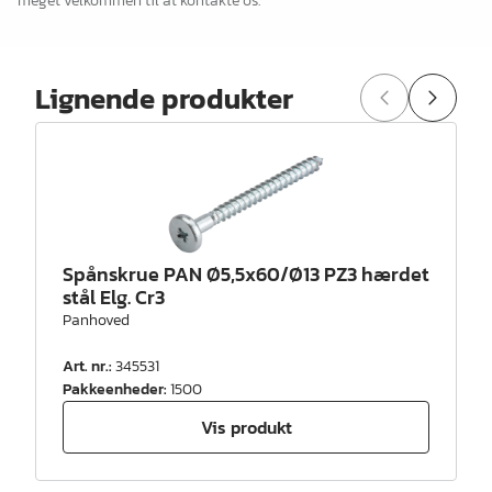
meget velkommen til at kontakte os.
Lignende produkter
Spånskrue PAN Ø5,5x60/Ø13 PZ3 hærdet
stål Elg. Cr3
Panhoved
Art. nr.
:
345531
Pakkeenheder
:
1500
Vis produkt