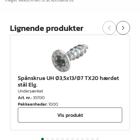
meget velkommen til at kontakte os.
Lignende produkter
Spånskrue UH Ø3,5x13/Ø7 TX20 hærdet
stål Elg.
Undersænket
Art. nr.
:
351130
Pakkeenheder
:
1000
Vis produkt