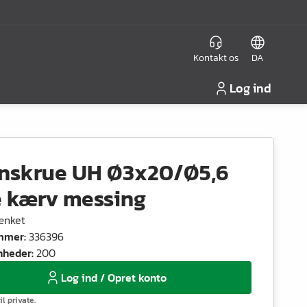
Kontakt os
DA
Log ind
nskrue UH Ø3x20/Ø5,6
e kærv messing
ænket
mmer
:
336396
nheder
:
200
Log ind / Opret konto
il private.