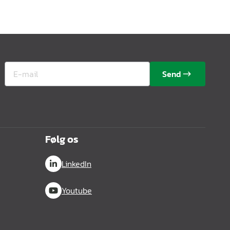
Send
Følg os
LinkedIn
Youtube