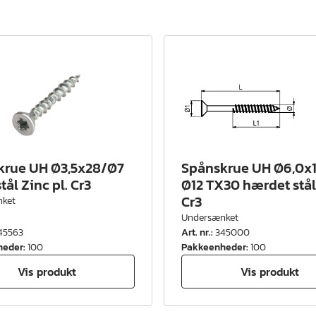
krue UH Ø3,5x28/Ø7
Spånskrue UH Ø6,0x
tål Zinc pl. Cr3
Ø12 TX30 hærdet stål 
Cr3
ket
Undersænket
45563
Art. nr.
:
345000
heder
:
100
Pakkeenheder
:
100
Vis produkt
Vis produkt