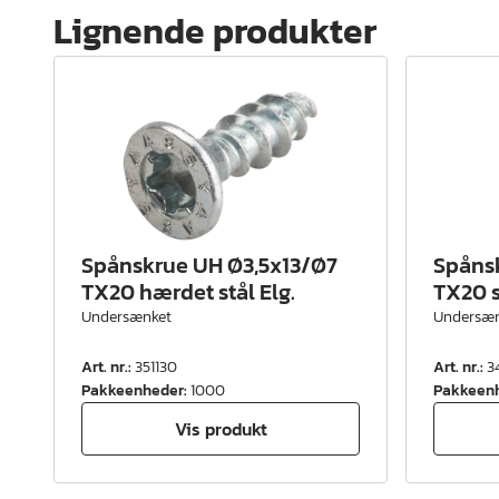
Lignende produkter
Spånskrue UH Ø3,5x13/Ø7
Spåns
TX20 hærdet stål Elg.
TX20 s
Undersænket
Undersæn
Art. nr.
:
351130
Art. nr.
:
3
Pakkeenheder
:
1000
Pakkeen
Vis produkt