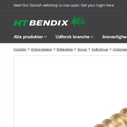
New! Our Danish webshop is now open. Get your login here.
Alle produkter
Udforsk branche
Ansvarlighe
Forsiden
Online katalog
Befæstelse
Skruer
Spånskruer
Undersæ
Vis alle
Møbelindustrien
Om os
Befæstelse
Badindustrien
Vores historie
Greb
Køkkenindustrien
Logistik
Låse
Garderobeløsninger
Compliance
Samlebeslag
Kontorindretning
Samarbejdspartnere
Hyldebærere &
Case stories
hyldeknægte
Nyheder