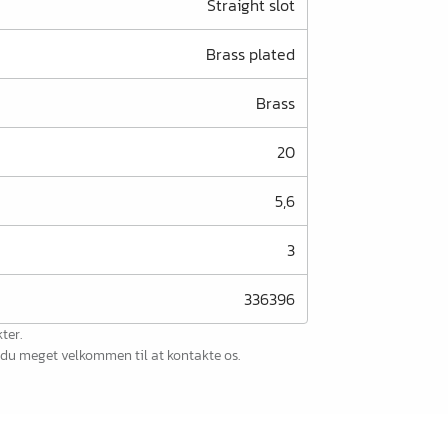
Straight slot
Brass plated
Brass
20
5,6
3
336396
ter.
r du meget velkommen til at kontakte os.