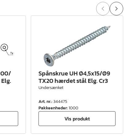
100/
Spånskrue UH Ø4,5x15/Ø9
Elg.
TX20 hærdet stål Elg. Cr3
Undersænket
Art. nr.
:
344475
A
Pakkeenheder
:
1000
Vis produkt