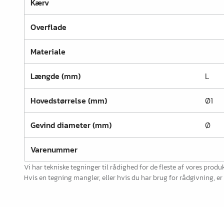
Kærv
Kontorindretning
Overflade
Lister & profiler
El artikler
Materiale
Kemi & reparation
Længde (mm)
L
König produkter
Hovedstørrelse (mm)
Ø1
Værktøj
Gevind diameter (mm)
Ø
Emballage
Glas & spejle
Varenummer
Vi har tekniske tegninger til rådighed for de fleste af vores produk
Lamello produkter
Hvis en tegning mangler, eller hvis du har brug for rådgivning, e