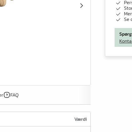
Per
Stor
Mer
Se 
Spørg
Konta
er
FAQ
Værdi