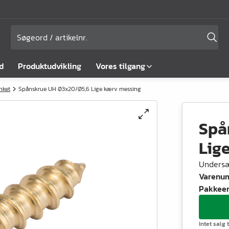
d
Produktudvikling
Vores tilgang
nket
Spånskrue UH Ø3x20/Ø5,6 Lige kærv messing
Spå
Lig
Unders
Varenu
Pakkee
Intet salg t