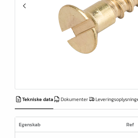
Vinkler & ligejern
Dækhætter
Udtræk & skuffedele
Hængsler & lågebeslag
Ben, fødder & understel
Hjul
Filt, glidesøm & anslag
Trådvarer
Køkken- & badindretning
Tekniske data
Dokumenter
Leveringsoplysning
Garderobeindretning &
tilbehør
Egenskab
Ref
Bøjlerør- & holdere