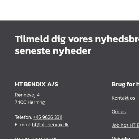
Tilmeld dig vores nyhedsbr
seneste nyheder
HT BENDIX A/S
Brug for 
Rønnevej 4
Kontakt os
7400 Herning
Om os
Telefon:
+45 9626 3311
E-mail:
ht@ht-bendix.dk
Job hos HT 
Nyheder