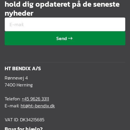
hold dig opdateret på de seneste
nyheder
Send
HT BENDIX A/S
Rønnevej 4
7400 Herning
Telefon:
+45 9626 3311
E-mail:
ht@ht-bendix.dk
VAT ID: DK34215685
Brug for hjælp?