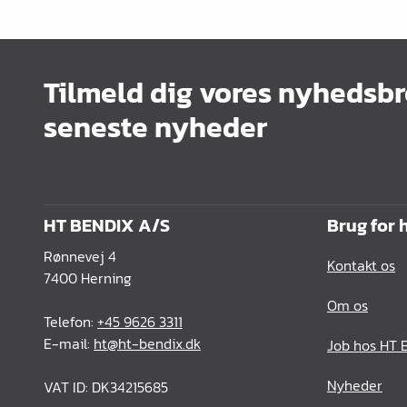
Kontorindretning
Lister & profiler
Tilmeld dig vores nyhedsbr
El artikler
seneste nyheder
Kemi & reparation
König produkter
Værktøj
HT BENDIX A/S
Brug for 
Emballage
Rønnevej 4
Kontakt os
Glas & spejle
7400 Herning
Om os
Lamello produkter
Telefon:
+45 9626 3311
E-mail:
ht@ht-bendix.dk
Job hos HT 
Nyheder
VAT ID: DK34215685