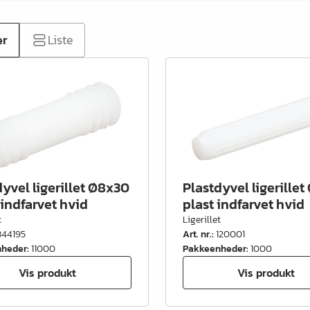
er
Liste
dyvel ligerillet Ø8x30
Plastdyvel ligerillet
indfarvet hvid
plast indfarvet hvid
t
Ligerillet
344195
Art. nr.
:
120001
nheder
:
11000
Pakkeenheder
:
1000
Vis produkt
Vis produkt