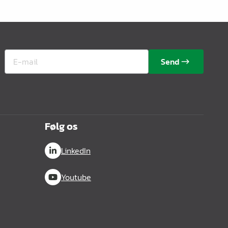
Send
Følg os
LinkedIn
Youtube