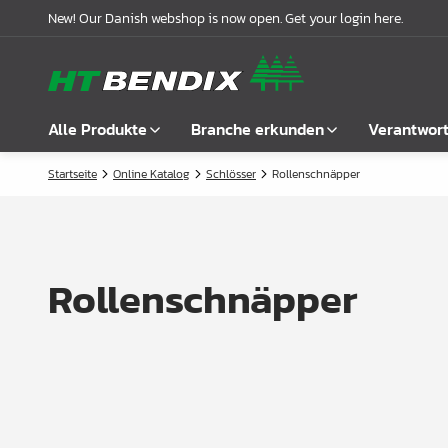
New! Our Danish webshop is now open. Get your login here.
Alle Produkte
Branche erkunden
Verantwor
Startseite
Online Katalog
Schlösser
Rollenschnäpper
Alle anzeigen
Möbelindustrie
Über uns
Befestigung
Badindustrie
Unsere Geschichte
Griffe
Küchenindustrie
Logistik
Rollenschnäpper
Schlösser
Garderobenlösungen
Compliance
Verbindungsbeschläge
Büroeinrichtungen
Kooperationspartnern
Boden- & Regalträger
Fallbeispiele
Winkel- &
Aktuelle Meldungen