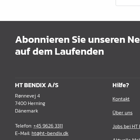
Schrankrohre &
Schrankrohrlager
Büroinrichtung
Abonnieren Sie unseren New
Leisten Profile
auf dem Laufenden
Elektro Artikel
Chemie & Reparatur
König Produkte
HT BENDIX A/S
Hilfe?
Werkzeug
Rønnevej 4
Kontakt
Verpackung
7400 Herning
Dänemark
Über uns
Glas & Spiegel
Telefon:
+45 9626 3311
Jobs bei HT
Lamello Produkte
E-Mail:
ht@ht-bendix.dk