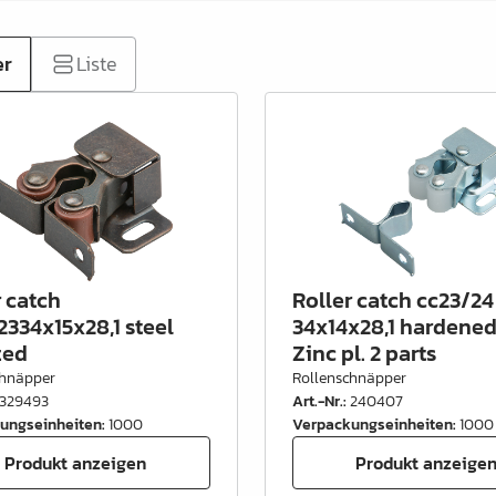
er
Liste
r catch
Roller catch cc23/24
2334x15x28,1 steel
34x14x28,1 hardened
zed
Zinc pl. 2 parts
chnäpper
Rollenschnäpper
329493
Art.-Nr.
:
240407
ungseinheiten
:
1000
Verpackungseinheiten
:
1000
Produkt anzeigen
Produkt anzeige