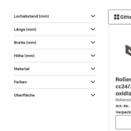
Verbindungslaschen
Abdecklappen
Gitt
Lochabstand (mm)
Auszüge &
Länge (mm)
Schubkastenteile
Scharniere & Türbeschläge
Breite (mm)
Beine, Füsse &
Höhe (mm)
Untergestelle
Material
Rollen
Rolle
Farben
Filz, Gleitnägel & Anschläge
cc24/
oxidi
Oberfläche
Drahtware
Rollens
Art.-Nr.
:
Küchen- & Badeinrichtung
Verpack
Garderobeinrichtung &
Zubehör