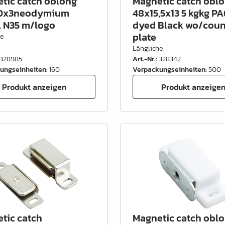
tic catch oblong
Magnetic catch obl
0x3neodymium
48x15,5x13 5 kgkg PA
l N35 m/logo
dyed Black wo/coun
plate
he
Längliche
328985
Art.-Nr.
:
328342
ungseinheiten
:
160
Verpackungseinheiten
:
500
Produkt anzeigen
Produkt anzeige
tic catch
Magnetic catch obl