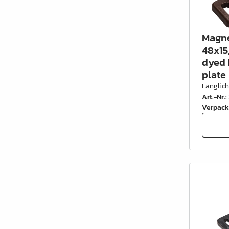
Schrankrohre &
Schrankrohrlager
Magne
Büroinrichtung
48x15
dyed 
Leisten Profile
plate
Elektro Artikel
Länglic
Art.-Nr.
:
Chemie & Reparatur
Verpack
König Produkte
Werkzeug
Verpackung
Glas & Spiegel
Lamello Produkte