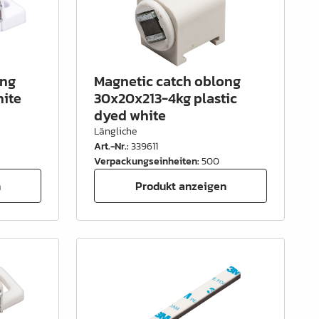
ong
Magnetic catch oblong
ite
30x20x213-4kg plastic
dyed white
Längliche
Art.-Nr.
:
339611
Verpackungseinheiten
:
500
n
Produkt anzeigen