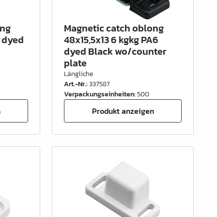
ong
Magnetic catch oblong
c dyed
48x15,5x13 6 kgkg PA6
dyed Black wo/counter
plate
Längliche
Art.-Nr.
:
337587
Verpackungseinheiten
:
500
n
Produkt anzeigen