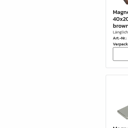
Magne
40x20
brow
Länglic
Art.-Nr.
:
Verpack