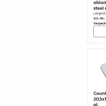
oblon
steel 
Länglic
Art.-Nr.
:
Verpack
Count
20,5x1
pl.