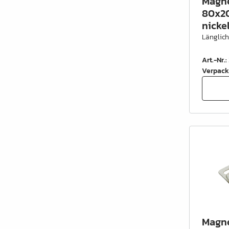
Magne
80x2
nicke
Länglic
Art.-Nr.
:
Verpack
Magne