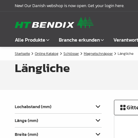
New! Our Danish webshop is now open. Get your login here.
Alle Produkte
Branche erkunden
Verantwor
Startseite
Online Katalog
Schlösser
Magnetschnäpper
Längliche
Alle anzeigen
Möbelindustrie
Über uns
Längliche
Befestigung
Badindustrie
Unsere Geschichte
Griffe
Küchenindustrie
Logistik
Schlösser
Garderobenlösungen
Compliance
Verbindungsbeschläge
Büroeinrichtungen
Kooperationspartnern
Gitt
Lochabstand (mm)
Boden- & Regalträger
Fallbeispiele
Länge (mm)
Winkel- &
Aktuelle Meldungen
Breite (mm)