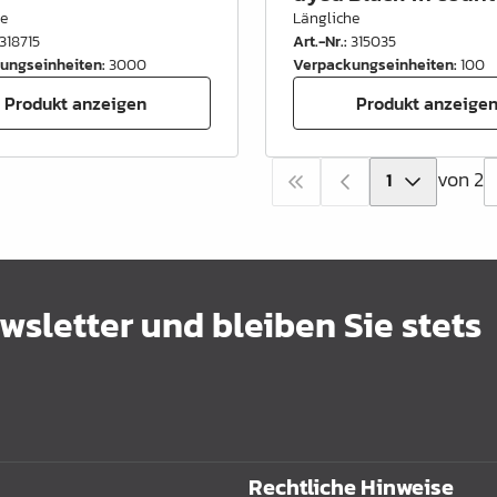
he
Längliche
318715
Art.-Nr.
:
315035
ungseinheiten
:
3000
Verpackungseinheiten
:
100
Produkt anzeigen
Produkt anzeige
von 2
sletter und bleiben Sie stets
Rechtliche Hinweise