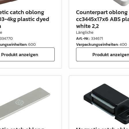
tic catch oblong
Counterpart oblong
3-4kg plastic dyed
cc3445x17x6 ABS pla
n
white 2,2
he
Längliche
334770
Art.-Nr.
:
334671
ungseinheiten
:
600
Verpackungseinheiten
:
400
Produkt anzeigen
Produkt anzeige