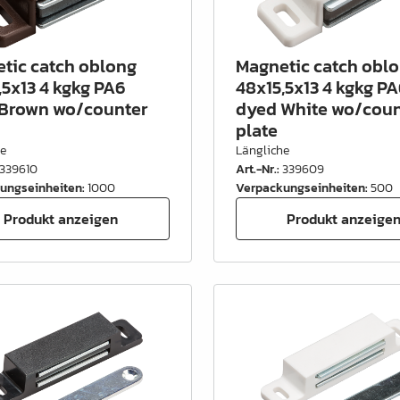
tic catch oblong
Magnetic catch obl
,5x13 4 kgkg PA6
48x15,5x13 4 kgkg P
Brown wo/counter
dyed White wo/coun
plate
he
Längliche
339610
Art.-Nr.
:
339609
ungseinheiten
:
1000
Verpackungseinheiten
:
500
Produkt anzeigen
Produkt anzeige