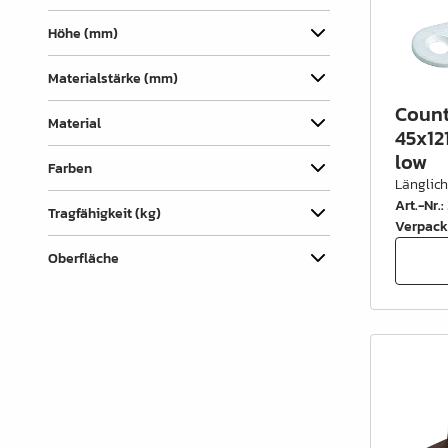
Verbindungslaschen
Höhe (mm)
Abdecklappen
Materialstärke (mm)
Auszüge &
Schubkastenteile
Count
Material
45x12
Scharniere & Türbeschläge
low
Farben
Beine, Füsse &
Länglic
Art.-Nr.
:
Untergestelle
Tragfähigkeit (kg)
Verpack
Rollen
Oberfläche
Filz, Gleitnägel & Anschläge
Drahtware
Küchen- & Badeinrichtung
Garderobeinrichtung &
Zubehör