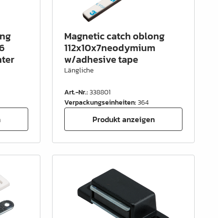
ong
Magnetic catch oblong
A6
112x10x7neodymium
ter
w/adhesive tape
Längliche
Art.-Nr.
:
338801
Verpackungseinheiten
:
364
n
Produkt anzeigen