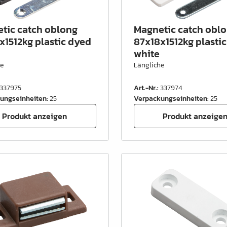
tic catch oblong
Magnetic catch obl
x1512kg plastic dyed
87x18x1512kg plasti
white
he
Längliche
337975
Art.-Nr.
:
337974
ungseinheiten
:
25
Verpackungseinheiten
:
25
Produkt anzeigen
Produkt anzeige