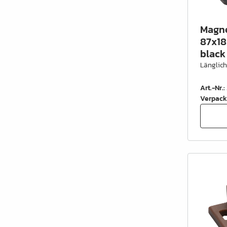
Magne
87x18
black
Länglic
Art.-Nr.
:
Verpack