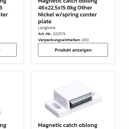
ong
Magnetic catch oblong
6
46x22,5x15 8kg Other
ter
Nickel w/spring conter
plate
Längliche
Art.-Nr.
:
322579
Verpackungseinheiten
:
200
n
Produkt anzeigen
ong
Magnetic catch oblong