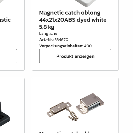
Magnetic catch oblong
stic
44x21x20ABS dyed white
5,8 kg
Längliche
Art.-Nr.
:
334670
Verpackungseinheiten
:
400
n
Produkt anzeigen