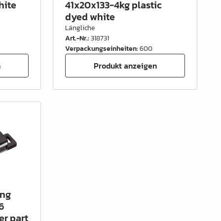
hite
41x20x133-4kg plastic
dyed white
Längliche
Art.-Nr.
:
318731
Verpackungseinheiten
:
600
n
Produkt anzeigen
ong
6
r part