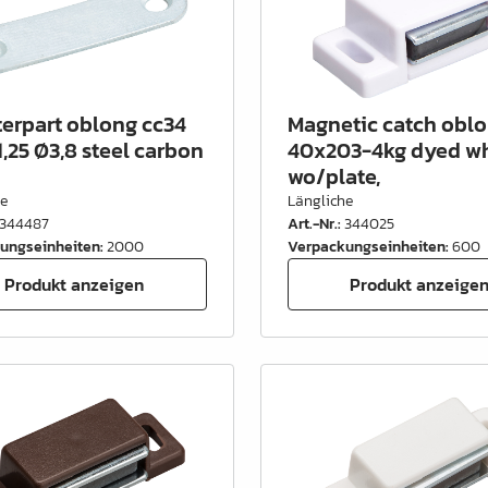
erpart oblong cc34
Magnetic catch obl
1,25 Ø3,8 steel carbon
40x203-4kg dyed wh
wo/plate,
he
Längliche
344487
Art.-Nr.
:
344025
ungseinheiten
:
2000
Verpackungseinheiten
:
600
Produkt anzeigen
Produkt anzeige