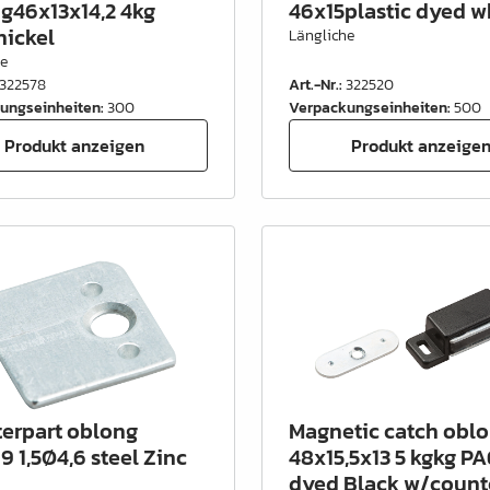
g46x13x14,2 4kg
46x15plastic dyed w
nickel
Längliche
he
322578
Art.-Nr.
:
322520
ungseinheiten
:
300
Verpackungseinheiten
:
500
Produkt anzeigen
Produkt anzeige
erpart oblong
Magnetic catch obl
9 1,5Ø4,6 steel Zinc
48x15,5x13 5 kgkg PA
dyed Black w/counte