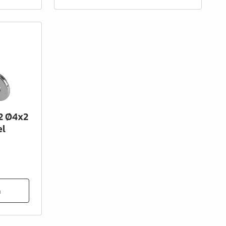
 2 Ø4x2
el
n