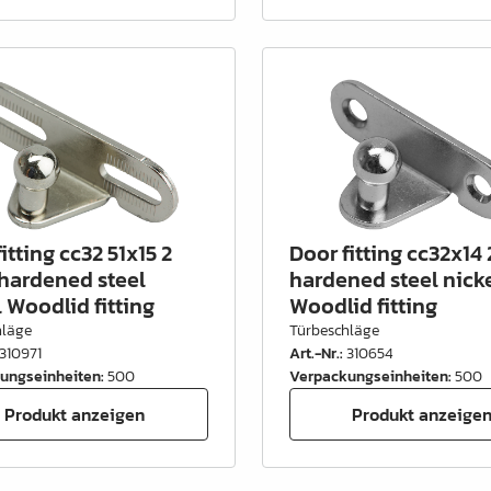
itting cc32 51x15 2
Door fitting cc32x14
hardened steel
hardened steel nick
 Woodlid fitting
Woodlid fitting
hläge
Türbeschläge
310971
Art.-Nr.
:
310654
ungseinheiten
:
500
Verpackungseinheiten
:
500
Produkt anzeigen
Produkt anzeige