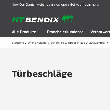
New! Our Danish webshop is now open. Get your login here.
Alle Produkte
Branche erkunden
Verantwor
Startseite
Online Katalog
Scharniere & Türbeschläge
Gas Dämpfer
Alle anzeigen
Möbelindustrie
Über uns
Befestigung
Badindustrie
Unsere Geschichte
Griffe
Küchenindustrie
Logistik
Türbeschläge
Schlösser
Garderobenlösungen
Compliance
Verbindungsbeschläge
Büroeinrichtungen
Kooperationspartnern
Boden- & Regalträger
Fallbeispiele
Winkel- &
Aktuelle Meldungen