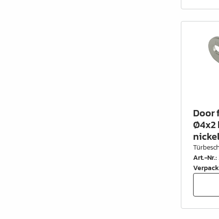
Schrankrohre &
Schrankrohrlager
Büroinrichtung
Leisten Profile
Elektro Artikel
Chemie & Reparatur
Door f
König Produkte
Ø4x2 
nickel
Werkzeug
Türbesc
Art.-Nr.
:
Verpackung
Verpack
Glas & Spiegel
Lamello Produkte