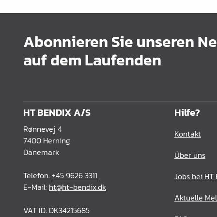
Abonnieren Sie unseren New
auf dem Laufenden
HT BENDIX A/S
Hilfe?
Rønnevej 4
Kontakt
7400 Herning
Dänemark
Über uns
Telefon:
+45 9626 3311
Jobs bei HT
E-Mail:
ht@ht-bendix.dk
Aktuelle Me
VAT ID: DK34215685