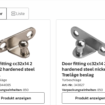
er
Liste
itting cc32x14 2
Door fitting cc32x14
2 hardened steel
hardened steel nick
l
Trælåge beslag
hläge
Türbeschläge
344085
Art.-Nr.
:
343827
ungseinheiten
:
850
Verpackungseinheiten
:
850
Produkt anzeigen
Produkt anzeige