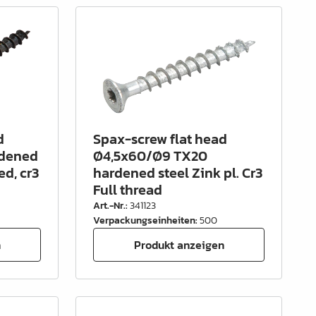
d
Spax-screw flat head
dened
Ø4,5x60/Ø9 TX20
ed, cr3
hardened steel Zink pl. Cr3
Full thread
Art.-Nr.
:
341123
Verpackungseinheiten
:
500
n
Produkt anzeigen