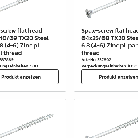
screw flat head
Spax-screw flat hea
40/Ø9 TX20 Steel
Ø4x35/Ø8 TX20 Stee
8 (4-6) Zinc pl.
6.8 (4-6) Zinc pl. par
al thread
thread
337889
Art.-Nr.
:
337802
ungseinheiten
:
500
Verpackungseinheiten
:
1000
Produkt anzeigen
Produkt anzeige