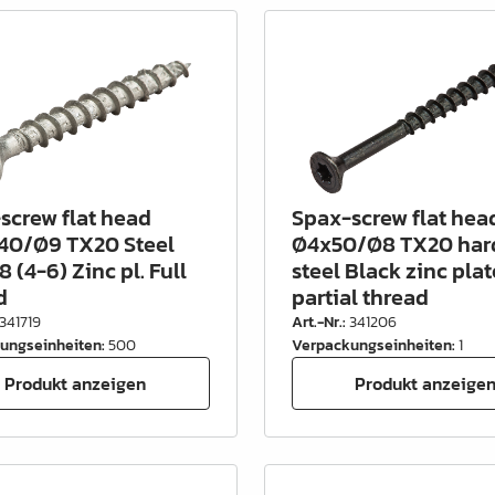
screw flat head
Spax-screw flat hea
40/Ø9 TX20 Steel
Ø4x50/Ø8 TX20 har
8 (4-6) Zinc pl. Full
steel Black zinc plat
d
partial thread
341719
Art.-Nr.
:
341206
ungseinheiten
:
500
Verpackungseinheiten
:
1
Produkt anzeigen
Produkt anzeige