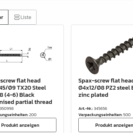
er
Liste
screw flat head
Spax-screw flat hea
45/Ø9 TX20 Steel
Ø4x12/Ø8 PZ2 steel 
.8 (4-6) Black
zinc plated
nised partial thread
350998
Art.-Nr.
:
345656
ungseinheiten
:
200
Verpackungseinheiten
:
500
Produkt anzeigen
Produkt anzeige