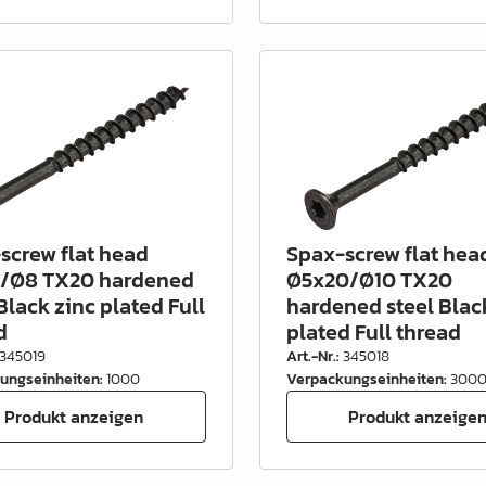
screw flat head
Spax-screw flat hea
/Ø8 TX20 hardened
Ø5x20/Ø10 TX20
Black zinc plated Full
hardened steel Blac
d
plated Full thread
345019
Art.-Nr.
:
345018
ungseinheiten
:
1000
Verpackungseinheiten
:
300
Produkt anzeigen
Produkt anzeige