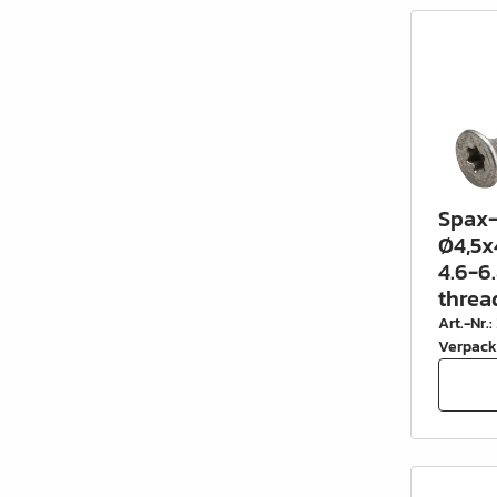
Spax-
Ø4,5x
4.6-6.
threa
Art.-Nr.
:
Verpack