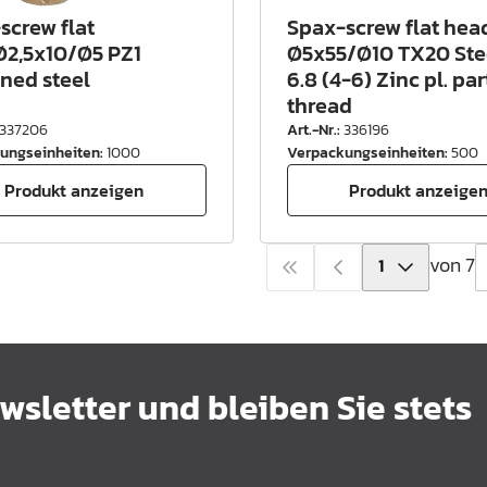
screw flat
Spax-screw flat hea
2,5x10/Ø5 PZ1
Ø5x55/Ø10 TX20 Stee
ned steel
6.8 (4-6) Zinc pl. par
thread
337206
Art.-Nr.
:
336196
ungseinheiten
:
1000
Verpackungseinheiten
:
500
Produkt anzeigen
Produkt anzeige
von 7
sletter und bleiben Sie stets