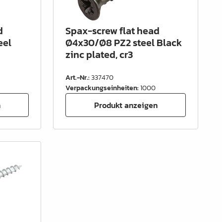
d
Spax-screw flat head
eel
Ø4x30/Ø8 PZ2 steel Black
zinc plated, cr3
Art.-Nr.
:
337470
Verpackungseinheiten
:
1000
n
Produkt anzeigen