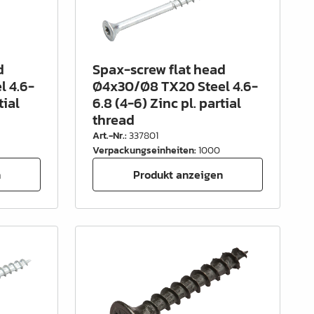
d
Spax-screw flat head
l 4.6-
Ø4x30/Ø8 TX20 Steel 4.6-
tial
6.8 (4-6) Zinc pl. partial
thread
Art.-Nr.
:
337801
Verpackungseinheiten
:
1000
n
Produkt anzeigen