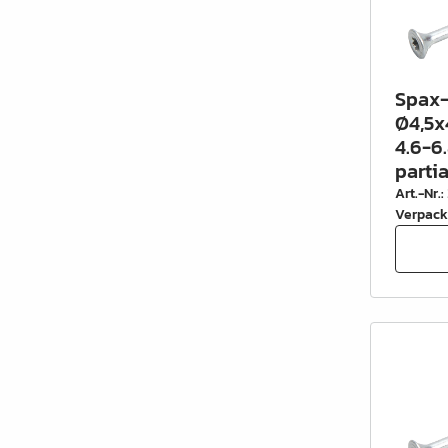
Spax-
Ø4,5x
4.6-6.
parti
Art.-Nr.
:
Verpack