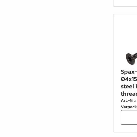
Schrankrohre &
Schrankrohrlager
Büroinrichtung
Leisten Profile
Elektro Artikel
Chemie & Reparatur
Spax-
König Produkte
Ø4x15
steel 
Werkzeug
threa
Verpackung
Art.-Nr.
:
Verpack
Glas & Spiegel
Lamello Produkte