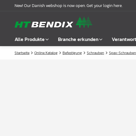
New! Our Danish webshop is now open. Get your login here.
Alle Produkte
Branche erkunden
Verantwor
Startseite
Online Katalog
Befestigung
Schrauben
Spax-Schrauben
Alle anzeigen
Möbelindustrie
Über uns
Befestigung
Badindustrie
Unsere Geschichte
Griffe
Küchenindustrie
Logistik
Schlösser
Garderobenlösungen
Compliance
Verbindungsbeschläge
Büroeinrichtungen
Kooperationspartnern
Boden- & Regalträger
Fallbeispiele
Winkel- &
Aktuelle Meldungen