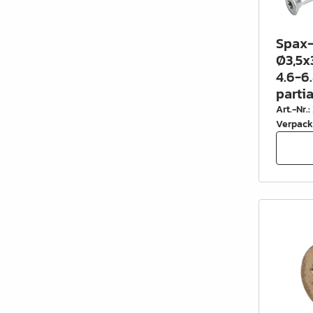
Spax-
Ø3,5x
4.6-6.
parti
Art.-Nr.
:
Verpack