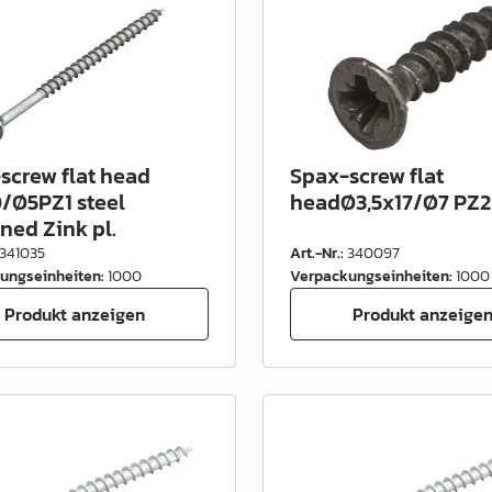
screw flat head
Spax-screw flat
/Ø5PZ1 steel
headØ3,5x17/Ø7 PZ2 
ned Zink pl.
341035
Art.-Nr.
:
340097
ungseinheiten
:
1000
Verpackungseinheiten
:
1000
Produkt anzeigen
Produkt anzeige