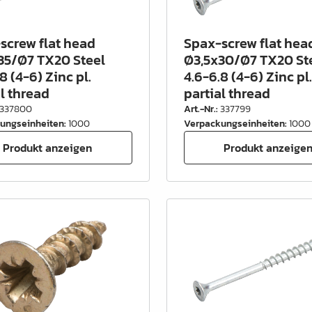
screw flat head
Spax-screw flat hea
35/Ø7 TX20 Steel
Ø3,5x30/Ø7 TX20 St
8 (4-6) Zinc pl.
4.6-6.8 (4-6) Zinc pl.
al thread
partial thread
337800
Art.-Nr.
:
337799
ungseinheiten
:
1000
Verpackungseinheiten
:
1000
Produkt anzeigen
Produkt anzeige