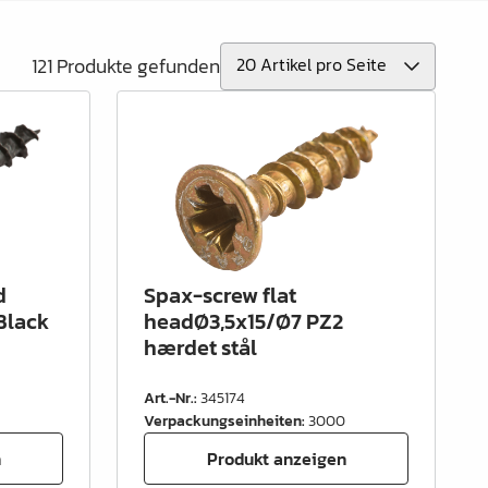
121 Produkte gefunden
d
Spax-screw flat
Black
headØ3,5x15/Ø7 PZ2
hærdet stål
Art.-Nr.
:
345174
Verpackungseinheiten
:
3000
n
Produkt anzeigen