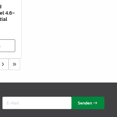
d
l 4.6-
tial
n
Senden