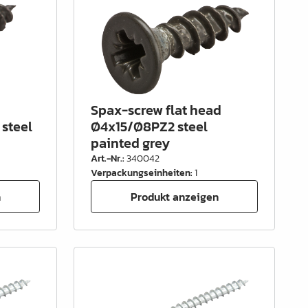
Spax-screw flat head
steel
Ø4x15/Ø8PZ2 steel
painted grey
Art.-Nr.
:
340042
Verpackungseinheiten
:
1
n
Produkt anzeigen