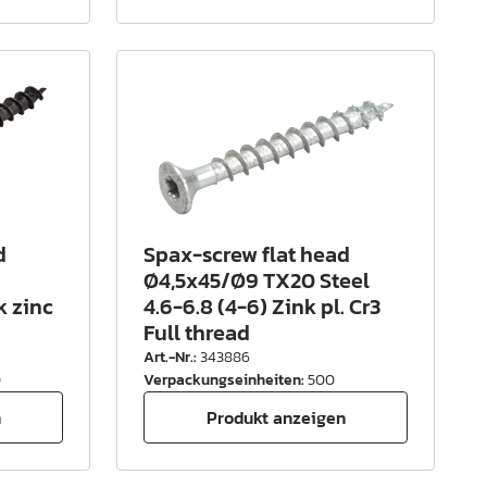
d
Spax-screw flat head
Ø4,5x45/Ø9 TX20 Steel
k zinc
4.6-6.8 (4-6) Zink pl. Cr3
Full thread
Art.-Nr.
:
343886
0
Verpackungseinheiten
:
500
n
Produkt anzeigen