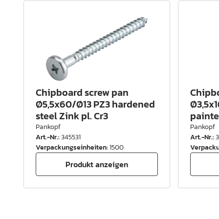
Chipboard screw pan
Chipb
Ø5,5x60/Ø13 PZ3 hardened
Ø3,5x1
steel Zink pl. Cr3
painte
Pankopf
Pankopf
Art.-Nr.
:
345531
Art.-Nr.
:
Verpackungseinheiten
:
1500
Verpacku
Produkt anzeigen