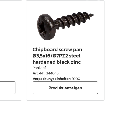
Chipboard screw pan
Ø3,5x16/Ø7PZ2 steel
hardened black zinc
Pankopf
Art.-Nr.
:
344045
A
Verpackungseinheiten
:
1000
Produkt anzeigen