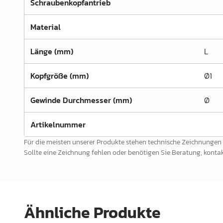
Schraubenkopfantrieb
Schrankrohre &
Schrankrohrlager
Material
Büroinrichtung
Länge (mm)
L
Leisten Profile
Kopfgröße (mm)
Ø1
Elektro Artikel
Gewinde Durchmesser (mm)
Ø
Chemie & Reparatur
König Produkte
Artikelnummer
Für die meisten unserer Produkte stehen technische Zeichnungen
Werkzeug
Sollte eine Zeichnung fehlen oder benötigen Sie Beratung, kontakt
Verpackung
Glas & Spiegel
Lamello Produkte
Ähnliche Produkte