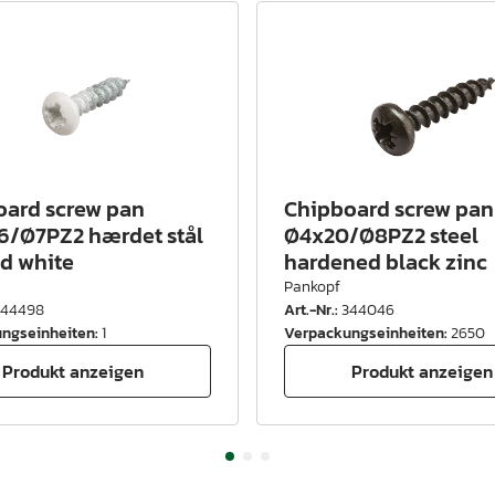
oard screw pan
Chipboard screw pan
6/Ø7PZ2 hærdet stål
Ø4x20/Ø8PZ2 steel
d white
hardened black zinc
Pankopf
344498
Art.-Nr.
:
344046
ngseinheiten
:
1
Verpackungseinheiten
:
2650
Produkt anzeigen
Produkt anzeigen