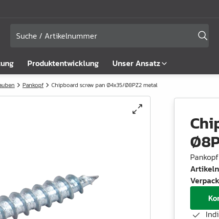
tung
Produktentwicklung
Unser Ansatz
rauben
Pankopf
Chipboard screw pan Ø4x35/Ø8PZ2 metal
Chi
Ø8P
Pankopf
Artike
Verpack
Ko
Ind