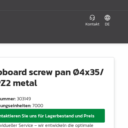
Kontakt
DE
pboard screw pan Ø4x35/
Z2 metal
lnummer
:
303149
ungseinheiten
:
7000
ntaktieren Sie uns für Lagerbestand und Preis
ividueller Service – wir entwickeln die optimale