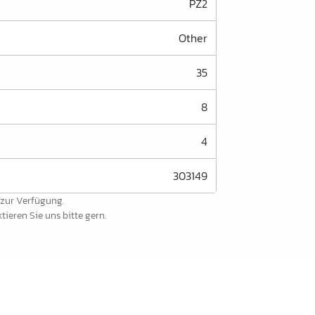
PZ2
Other
35
8
4
303149
 zur Verfügung.
ieren Sie uns bitte gern.