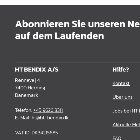
Abonnieren Sie unseren New
auf dem Laufenden
HT BENDIX A/S
Hilfe?
Rønnevej 4
Kontakt
7400 Herning
Dänemark
Über uns
Telefon:
+45 9626 3311
Jobs bei HT
E-Mail:
ht@ht-bendix.dk
Aktuelle Me
VAT ID: DK34215685
FAQ