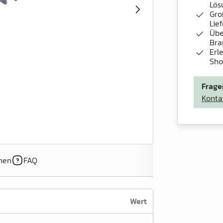
Lös
Gro
Lie
Übe
Bra
Erl
Sh
Frage
Konta
onen
FAQ
Wert