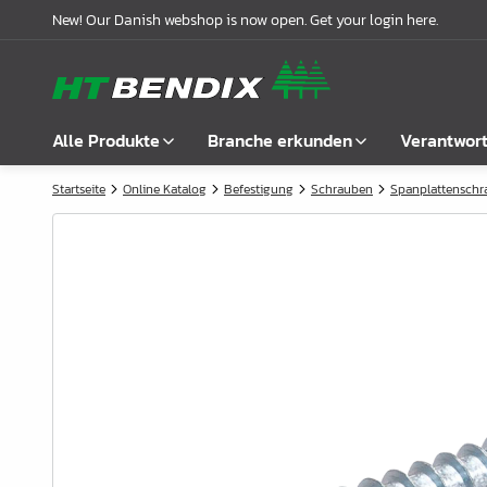
New! Our Danish webshop is now open. Get your login here.
Alle Produkte
Branche erkunden
Verantwor
Startseite
Online Katalog
Befestigung
Schrauben
Spanplattensch
Alle anzeigen
Möbelindustrie
Über uns
Befestigung
Badindustrie
Unsere Geschichte
Griffe
Küchenindustrie
Logistik
Schlösser
Garderobenlösungen
Compliance
Verbindungsbeschläge
Büroeinrichtungen
Kooperationspartnern
Boden- & Regalträger
Fallbeispiele
Winkel- &
Aktuelle Meldungen