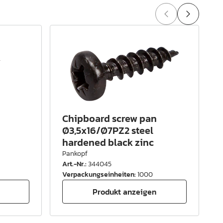
Chipboard screw pan
Ø3,5x16/Ø7PZ2 steel
hardened black zinc
Pankopf
Art.-Nr.
:
344045
A
Verpackungseinheiten
:
1000
Produkt anzeigen