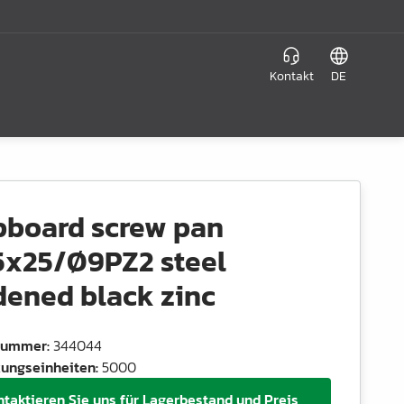
Kontakt
DE
pboard screw pan
5x25/Ø9PZ2 steel
dened black zinc
lnummer
:
344044
ungseinheiten
:
5000
ntaktieren Sie uns für Lagerbestand und Preis