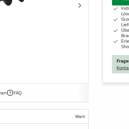
Ind
Lös
Gro
Lie
Übe
Bra
Erl
Sh
Frage
Konta
onen
FAQ
Wert