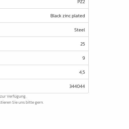
PZ2
Black zinc plated
Steel
25
9
4,5
344044
 zur Verfügung.
ieren Sie uns bitte gern.