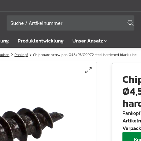
tung
Produktentwicklung
Unser Ansatz
rauben
Pankopf
Chipboard screw pan Ø4,5x25/Ø9PZ2 steel hardened black zinc
Chi
Ø4,
har
Pankopf
Artike
Verpack
Ko