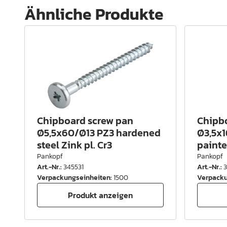
Ähnliche Produkte
Chipboard screw pan
Chipb
Ø5,5x60/Ø13 PZ3 hardened
Ø3,5x1
steel Zink pl. Cr3
painte
Pankopf
Pankopf
Art.-Nr.
:
345531
Art.-Nr.
:
Verpackungseinheiten
:
1500
Verpacku
Produkt anzeigen