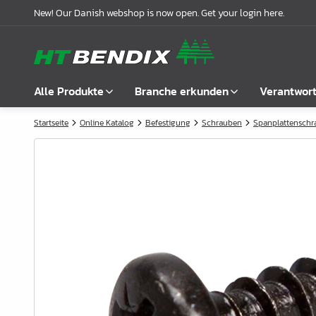
New! Our Danish webshop is now open. Get your login here.
Alle Produkte
Branche erkunden
Verantwor
Startseite
Online Katalog
Befestigung
Schrauben
Spanplattensch
Alle anzeigen
Möbelindustrie
Über uns
Befestigung
Badindustrie
Unsere Geschichte
Griffe
Küchenindustrie
Logistik
Schlösser
Garderobenlösungen
Compliance
Verbindungsbeschläge
Büroeinrichtungen
Kooperationspartnern
Boden- & Regalträger
Fallbeispiele
Winkel- &
Aktuelle Meldungen