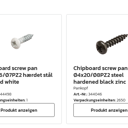
oard screw pan
Chipboard screw pan
6/Ø7PZ2 hærdet stål
Ø4x20/Ø8PZ2 steel
d white
hardened black zinc
Pankopf
344498
Art.-Nr.
:
344046
ngseinheiten
:
1
Verpackungseinheiten
:
2650
Produkt anzeigen
Produkt anzeigen