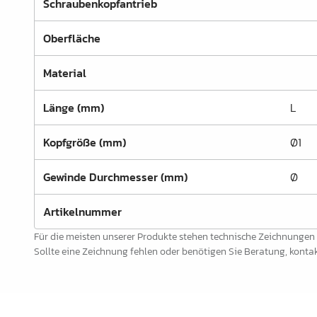
Schraubenkopfantrieb
Schrankrohre &
Schrankrohrlager
Oberfläche
Büroinrichtung
Material
Leisten Profile
Länge (mm)
L
Elektro Artikel
Kopfgröße (mm)
Ø1
Chemie & Reparatur
König Produkte
Gewinde Durchmesser (mm)
Ø
Werkzeug
Artikelnummer
Verpackung
Für die meisten unserer Produkte stehen technische Zeichnungen
Sollte eine Zeichnung fehlen oder benötigen Sie Beratung, kontakt
Glas & Spiegel
Lamello Produkte