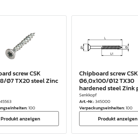
oard screw CSK
Chipboard screw CSK
8/Ø7 TX20 steel Zinc
Ø6,0x100/Ø12 TX30
hardened steel Zink p
Senkkopf
345563
Art.-Nr.
:
345000
ngseinheiten
:
100
Verpackungseinheiten
:
100
Produkt anzeigen
Produkt anzeigen