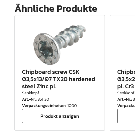
Ähnliche Produkte
Chipboard screw CSK
Chipb
Ø3,5x13/Ø7 TX20 hardened
Ø3,5x2
steel Zinc pl.
pl. Cr3
Senkkopf
Senkkopf
Art.-Nr.
:
351130
Art.-Nr.
:
Verpackungseinheiten
:
1000
Verpacku
Produkt anzeigen