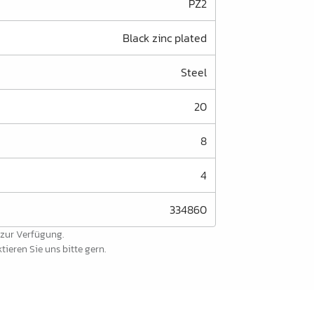
PZ2
Black zinc plated
Steel
20
8
4
334860
 zur Verfügung.
ieren Sie uns bitte gern.