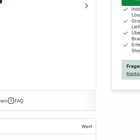
Ind
Lös
Gro
Lie
Übe
Bra
Erl
Sh
Frage
Konta
onen
FAQ
Wert