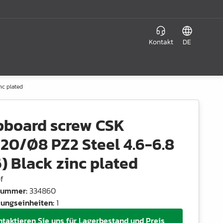
Kontakt
DE
nc plated
pboard screw CSK
20/Ø8 PZ2 Steel 4.6-6.8
) Black zinc plated
f
lnummer
:
334860
ungseinheiten
:
1
ntaktieren Sie uns für Lagerbestand und Preis