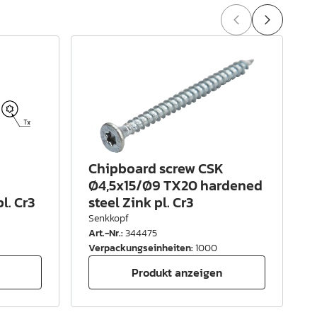
Chipboard screw CSK
Ø4,5x15/Ø9 TX20 hardened
l. Cr3
steel Zink pl. Cr3
Senkkopf
Art.-Nr.
:
344475
A
Verpackungseinheiten
:
1000
Produkt anzeigen