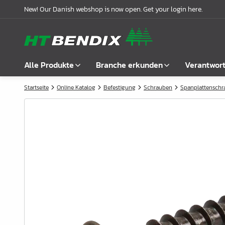
New! Our Danish webshop is now open. Get your login here.
Alle Produkte
Branche erkunden
Verantwor
Startseite
Online Katalog
Befestigung
Schrauben
Spanplattensch
Alle anzeigen
Möbelindustrie
Über uns
Befestigung
Badindustrie
Unsere Geschichte
Griffe
Küchenindustrie
Logistik
Schlösser
Garderobenlösungen
Compliance
Verbindungsbeschläge
Büroeinrichtungen
Kooperationspartnern
Boden- & Regalträger
Fallbeispiele
Winkel- &
Aktuelle Meldungen