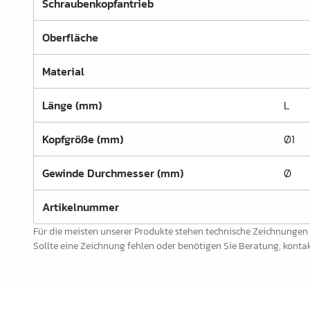
Schraubenkopfantrieb
Schrankrohre &
Schrankrohrlager
Oberfläche
Büroinrichtung
Material
Leisten Profile
Länge (mm)
L
Elektro Artikel
Kopfgröße (mm)
Ø1
Chemie & Reparatur
König Produkte
Gewinde Durchmesser (mm)
Ø
Werkzeug
Artikelnummer
Verpackung
Für die meisten unserer Produkte stehen technische Zeichnungen
Sollte eine Zeichnung fehlen oder benötigen Sie Beratung, kontakt
Glas & Spiegel
Lamello Produkte