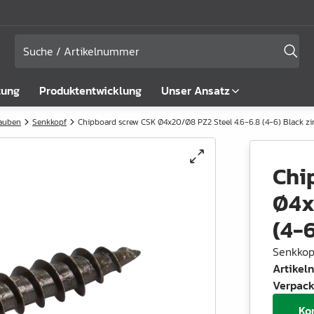
tung
Produktentwicklung
Unser Ansatz
rauben
Senkkopf
Chipboard screw CSK Ø4x20/Ø8 PZ2 Steel 4.6-6.8 (4-6) Black zi
Chi
Ø4x
(4-6
Senkkop
Artike
Verpack
Ko