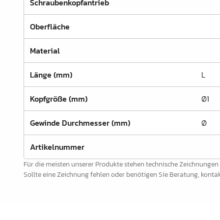
Schraubenkopfantrieb
Schrankrohre &
Schrankrohrlager
Oberfläche
Büroinrichtung
Material
Leisten Profile
Länge (mm)
L
Elektro Artikel
Kopfgröße (mm)
Ø1
Chemie & Reparatur
König Produkte
Gewinde Durchmesser (mm)
Ø
Werkzeug
Artikelnummer
Verpackung
Für die meisten unserer Produkte stehen technische Zeichnungen
Sollte eine Zeichnung fehlen oder benötigen Sie Beratung, kontakt
Glas & Spiegel
Lamello Produkte