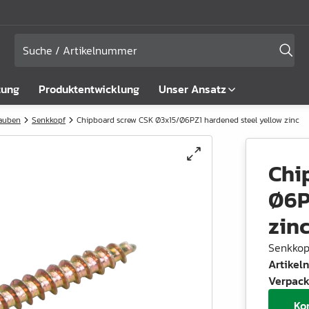
tung
Produktentwicklung
Unser Ansatz
rauben
Senkkopf
Chipboard screw CSK Ø3x15/Ø6PZ1 hardened steel yellow zinc
Chi
Ø6P
zin
Senkkop
Artike
Verpack
Ko