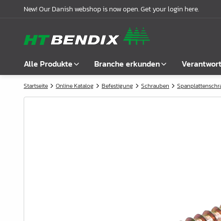
New! Our Danish webshop is now open. Get your login here.
Alle Produkte
Branche erkunden
Verantwor
Startseite
Online Katalog
Befestigung
Schrauben
Spanplattensch
Alle anzeigen
Möbelindustrie
Über uns
Befestigung
Badindustrie
Unsere Geschichte
Griffe
Küchenindustrie
Logistik
Schlösser
Garderobenlösungen
Compliance
Verbindungsbeschläge
Büroeinrichtungen
Kooperationspartnern
Boden- & Regalträger
Fallbeispiele
Winkel- &
Aktuelle Meldungen