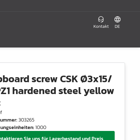
Kontakt
DE
pboard screw CSK Ø3x15/
Z1 hardened steel yellow
c
f
lnummer
:
303265
ungseinheiten
:
1000
ntaktieren Sie uns für Lagerbestand und Preis