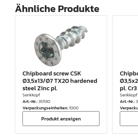
Ähnliche Produkte
Chipboard screw CSK
Chipb
Ø3,5x13/Ø7 TX20 hardened
Ø3,5x2
steel Zinc pl.
pl. Cr3
Senkkopf
Senkkopf
Art.-Nr.
:
351130
Art.-Nr.
:
Verpackungseinheiten
:
1000
Verpacku
Produkt anzeigen