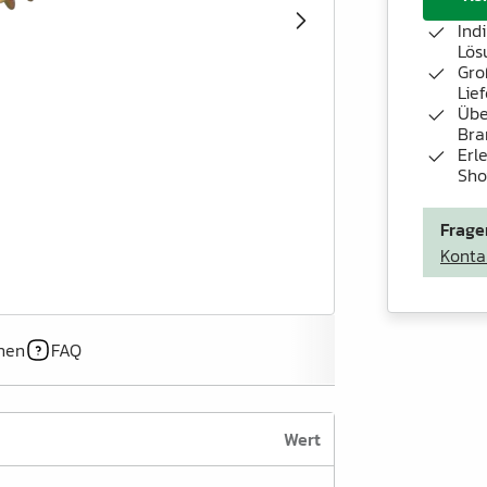
Ind
Lös
Gro
Lie
Übe
Bra
Erl
Sh
Frage
Konta
onen
FAQ
Wert