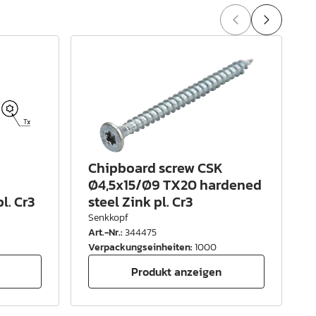
Chipboard screw CSK
Ø4,5x15/Ø9 TX20 hardened
l. Cr3
steel Zink pl. Cr3
Senkkopf
Art.-Nr.
:
344475
A
Verpackungseinheiten
:
1000
Produkt anzeigen