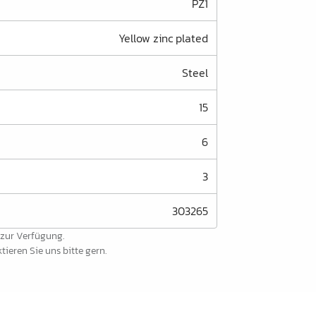
PZ1
Yellow zinc plated
Steel
15
6
3
303265
 zur Verfügung.
ieren Sie uns bitte gern.