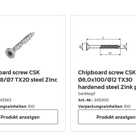
oard screw CSK
Chipboard screw CSK
8/Ø7 TX20 steel Zinc
Ø6,0x100/Ø12 TX30
hardened steel Zink p
Senkkopf
345563
Art.-Nr.
:
345000
ngseinheiten
:
100
Verpackungseinheiten
:
100
Produkt anzeigen
Produkt anzeigen