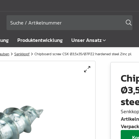
tung
Produktentwicklung
Unser Ansatz
rauben
Senkkopf
Chipboard screw CSK Ø3,5x35/Ø7PZ2 hardened steel Zinc pl.
Chi
Ø3,
stee
Senkkop
Artike
Verpack
Ko