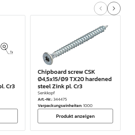
Chipboard screw CSK
Ø4,5x15/Ø9 TX20 hardened
l. Cr3
steel Zink pl. Cr3
Senkkopf
Art.-Nr.
:
344475
A
Verpackungseinheiten
:
1000
Produkt anzeigen