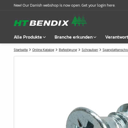
New! Our Danish webshop is now open. Get your login here.
Alle Produkte
Branche erkunden
Verantwor
Startseite
Online Katalog
Befestigung
Schrauben
Spanplattensch
Alle anzeigen
Möbelindustrie
Über uns
Befestigung
Badindustrie
Unsere Geschichte
Griffe
Küchenindustrie
Logistik
Schlösser
Garderobenlösungen
Compliance
Verbindungsbeschläge
Büroeinrichtungen
Kooperationspartnern
Boden- & Regalträger
Fallbeispiele
Winkel- &
Aktuelle Meldungen