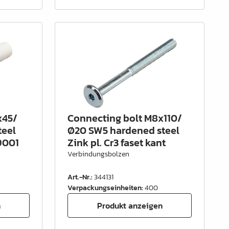
x45/
Connecting bolt M8x110/
teel
Ø20 SW5 hardened steel
9001
Zink pl. Cr3 faset kant
Verbindungsbolzen
Art.-Nr.
:
344131
Verpackungseinheiten
:
400
n
Produkt anzeigen