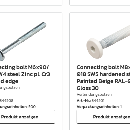
cting bolt M6x90/
Connecting bolt M8
4 steel Zinc pl. Cr3
Ø18 SW5 hardened s
d edge
Painted Beige RAL-
Gloss 30
ungsbolzen
Verbindungsbolzen
344508
Art.-Nr.
:
344201
ungseinheiten
:
500
Verpackungseinheiten
:
1
Produkt anzeigen
Produkt anzeige