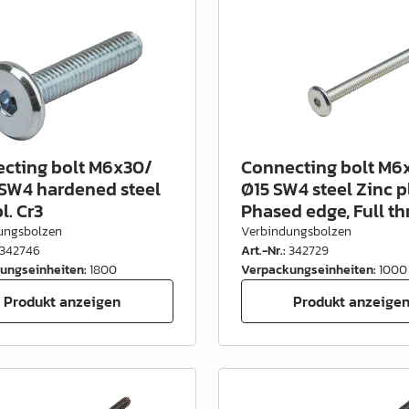
cting bolt M6x30/
Connecting bolt M6
 SW4 hardened steel
Ø15 SW4 steel Zinc pl
l. Cr3
Phased edge, Full th
ungsbolzen
Verbindungsbolzen
342746
Art.-Nr.
:
342729
ungseinheiten
:
1800
Verpackungseinheiten
:
1000
Produkt anzeigen
Produkt anzeige