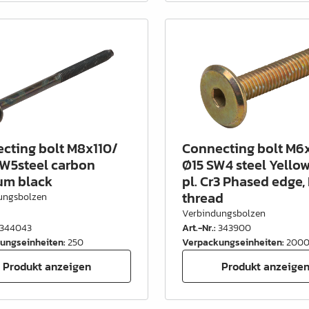
cting bolt M8x110/
Connecting bolt M6
W5steel carbon
Ø15 SW4 steel Yellow
um black
pl. Cr3 Phased edge, 
thread
ungsbolzen
Verbindungsbolzen
344043
Art.-Nr.
:
343900
ungseinheiten
:
250
Verpackungseinheiten
:
200
Produkt anzeigen
Produkt anzeige