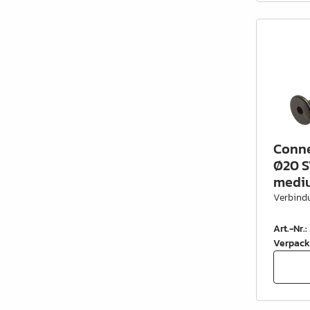
Conne
Ø20 S
medi
Verbind
Art.-Nr.
:
Verpack