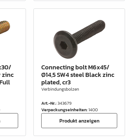
x30/
Connecting bolt M6x45/
 zinc
Ø14,5 SW4 steel Black zinc
Full
plated, cr3
Verbindungsbolzen
Art.-Nr.
:
343679
0
Verpackungseinheiten
:
1400
n
Produkt anzeigen