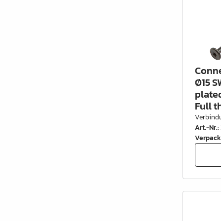
Conne
Ø15 S
plate
Full 
Verbind
Art.-Nr.
:
Verpack