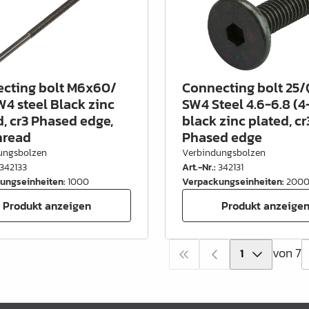
cting bolt M6x60/
Connecting bolt 25/
W4 steel Black zinc
SW4 Steel 4.6-6.8 (4
d, cr3 Phased edge,
black zinc plated, cr
thread
Phased edge
ungsbolzen
Verbindungsbolzen
342133
Art.-Nr.
:
342131
ungseinheiten
:
1000
Verpackungseinheiten
:
200
Produkt anzeigen
Produkt anzeige
von 7