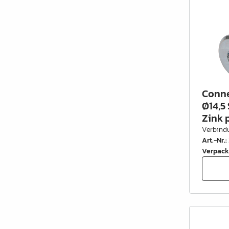
Conne
Ø14,5
Zink p
Verbind
Art.-Nr.
:
Verpack