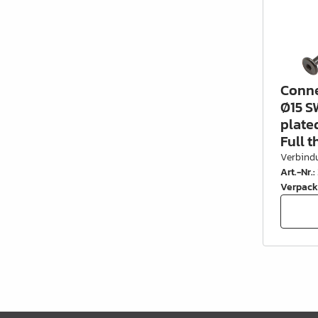
Conne
Ø15 S
plate
Full 
Verbind
Art.-Nr.
:
Verpack