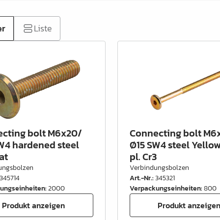
er
Liste
cting bolt M6x20/
Connecting bolt M6
W4 hardened steel
Ø15 SW4 steel Yellow
at
pl. Cr3
ungsbolzen
Verbindungsbolzen
345714
Art.-Nr.
:
345321
ungseinheiten
:
2000
Verpackungseinheiten
:
800
Produkt anzeigen
Produkt anzeige