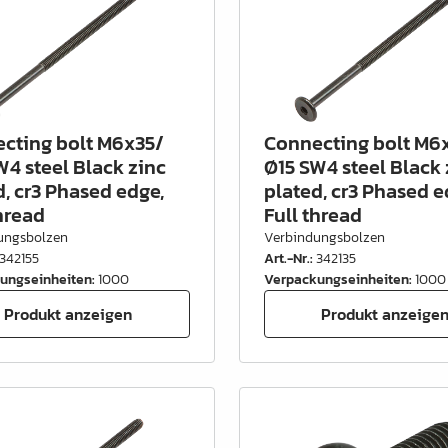
cting bolt M6x35/
Connecting bolt M6
W4 steel Black zinc
Ø15 SW4 steel Black 
d, cr3 Phased edge,
plated, cr3 Phased e
thread
Full thread
ungsbolzen
Verbindungsbolzen
342155
Art.-Nr.
:
342135
ungseinheiten
:
1000
Verpackungseinheiten
:
1000
Produkt anzeigen
Produkt anzeige