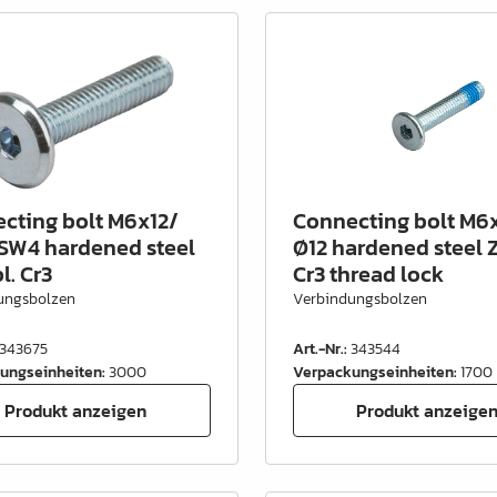
cting bolt M6x12/
Connecting bolt M6
 SW4 hardened steel
Ø12 hardened steel Z
l. Cr3
Cr3 thread lock
ungsbolzen
Verbindungsbolzen
343675
Art.-Nr.
:
343544
ungseinheiten
:
3000
Verpackungseinheiten
:
1700
Produkt anzeigen
Produkt anzeige