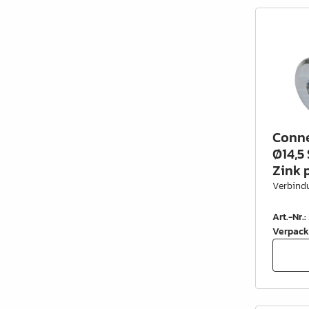
Conne
Ø14,5
Zink p
Verbind
Art.-Nr.
:
Verpack