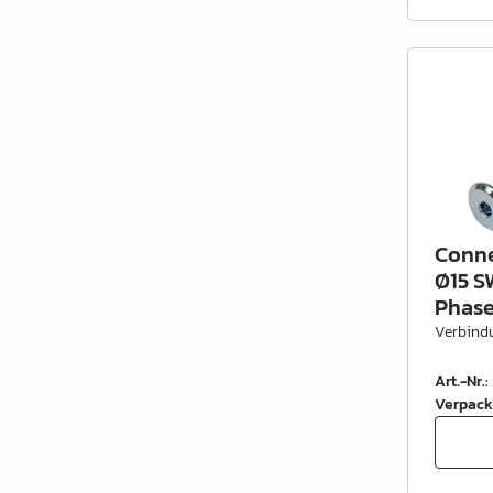
Schrankrohre &
Schrankrohrlager
Büroinrichtung
Leisten Profile
Elektro Artikel
Chemie & Reparatur
Conne
König Produkte
Ø15 SW
Phase
Werkzeug
Verbind
Verpackung
Art.-Nr.
:
Glas & Spiegel
Verpack
Lamello Produkte