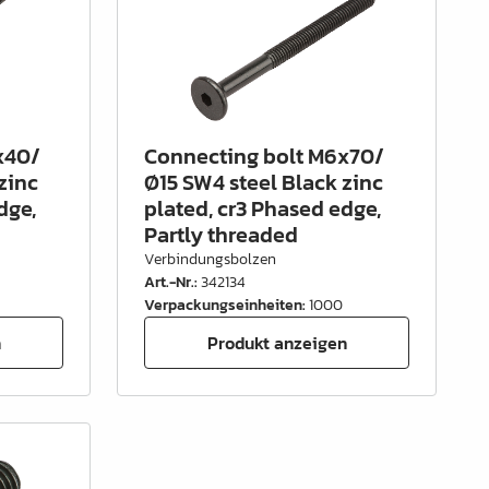
x40/
Connecting bolt M6x70/
zinc
Ø15 SW4 steel Black zinc
dge,
plated, cr3 Phased edge,
Partly threaded
Verbindungsbolzen
Art.-Nr.
:
342134
Verpackungseinheiten
:
1000
n
Produkt anzeigen