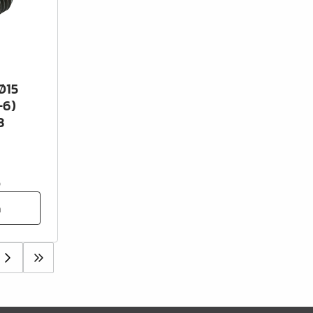
Ø15
-6)
3
0
n