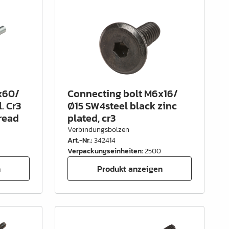
x60/
Connecting bolt M6x16/
. Cr3
Ø15 SW4steel black zinc
read
plated, cr3
Verbindungsbolzen
Art.-Nr.
:
342414
Verpackungseinheiten
:
2500
n
Produkt anzeigen