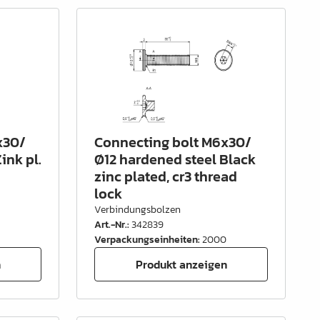
x30/
Connecting bolt M6x30/
ink pl.
Ø12 hardened steel Black
zinc plated, cr3 thread
lock
Verbindungsbolzen
Art.-Nr.
:
342839
Verpackungseinheiten
:
2000
n
Produkt anzeigen