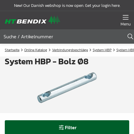
New! Our Danish webshop is now open. Get your login here.
Menu
Startseite
Online Katalog
Verbindungsbeschläge
System HBP
System HB
System HBP - Bolz Ø8
Filter