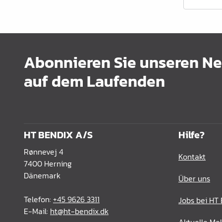
Schrankrohre &
Schrankrohrlager
Büroinrichtung
Abonnieren Sie unseren New
Leisten Profile
auf dem Laufenden
Elektro Artikel
Chemie & Reparatur
König Produkte
HT BENDIX A/S
Hilfe?
Werkzeug
Rønnevej 4
Kontakt
Verpackung
7400 Herning
Dänemark
Über uns
Glas & Spiegel
Telefon:
+45 9626 3311
Jobs bei HT
Lamello Produkte
E-Mail:
ht@ht-bendix.dk