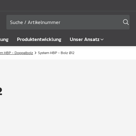
tung
Produktentwicklung
Unser Ansatz
em HBP - Doppelbolz
System HBP - Bolz Ø12
2