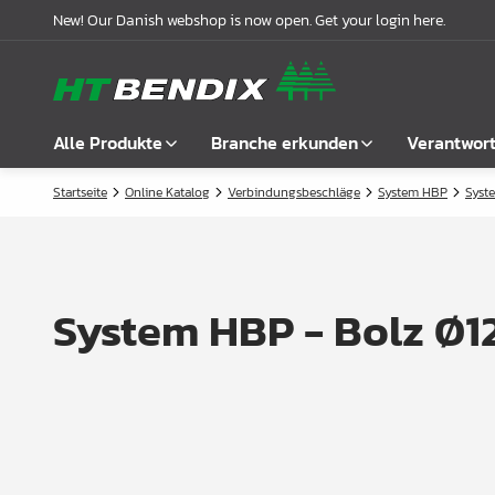
New! Our Danish webshop is now open. Get your login here.
Alle Produkte
Branche erkunden
Verantwor
Startseite
Online Katalog
Verbindungsbeschläge
System HBP
Syst
Alle anzeigen
Möbelindustrie
Über uns
Befestigung
Badindustrie
Unsere Geschichte
Griffe
Küchenindustrie
Logistik
System HBP - Bolz Ø1
Schlösser
Garderobenlösungen
Compliance
Verbindungsbeschläge
Büroeinrichtungen
Kooperationspartnern
Boden- & Regalträger
Fallbeispiele
Winkel- &
Aktuelle Meldungen