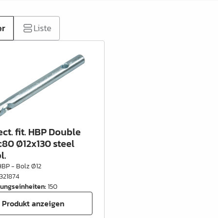
er
Liste
ct. fit. HBP Double
c80 Ø12x130 steel
l.
BP - Bolz Ø12
321874
ungseinheiten
:
150
Produkt anzeigen